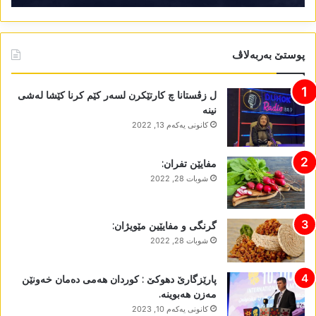
پوستێ بەربەلاڤ
ل زڤستانا چ کارتێکرن لسەر کێم کرنا کێشا لەشی
نینە
كانونی یه‌كه‌م 13, 2022
مفایێن تفران:
شوبات 28, 2022
گرنگی و مفایێین مێویژان:
شوبات 28, 2022
پارێزگارێ دھوکێ : کوردان ھەمی دەمان خەونێن
مەزن ھەبوینە.
كانونی یه‌كه‌م 10, 2023