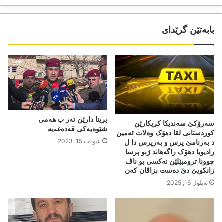
بابەتێن گرێدای
برینا دارێن تەر ب ھەمی
سەرۆکێ سەندیکا کریکارێن
شێوەیەکی قەدەغەیە
کوردستانی لقا دھۆک وەلات ئەمین
شوبات 15, 2023
د بەرنامێ پرس و بەرپرس دا ل
رادیویا دھۆک راگەھاند ژبو پرسا
چوونا ترومبێلێن تەکسی بو ناڤ
زانکویێ دێ دەست بزاڤان کەن
ئه‌یلول 16, 2025