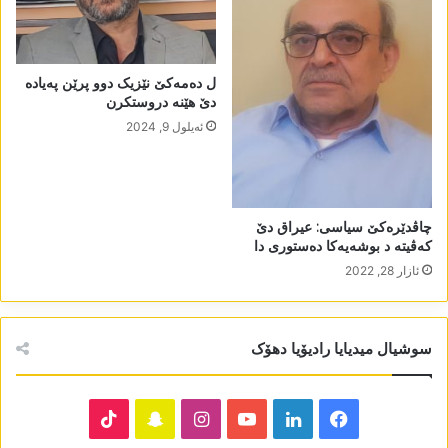
ل دەمەکێ نێزیک دوو پرێن پەیادە
دێ ھێنە دروستکرن
ئه‌یلول 9, 2024
چاڤدێرەکێ سیاسی: عیراق دێ
کەڤیتە د بوشەیەکا دەستوری دا
ئازار 28, 2022
سوشیال میدیایا رادیۆیا دھۆک
TikTok
Snapchat
Instagram
YouTube
LinkedIn
Facebook