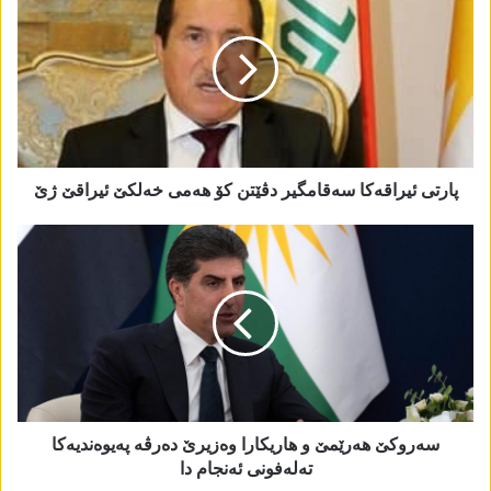
پارتی ئیراقەکا سەقامگیر دڤێتن کۆ ھەمی خەلکێ ئیراقێ ژێ
سەروکێ ھەرێمێ و ھاریکارا وەزیرێ دەرڤە پەیوەندیەکا
تەلەفونی ئەنجام دا