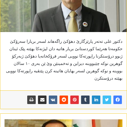
دکتور علی تەتەر پارێزگارێ دھۆکێ راگەھاند لسەر بریارا سەرۆکێ
حکومەتا ھەرێما کوردستانێ بریار ھاتیە دان لیژنەکا بھێتە پێک ئینان
ژبوو درۆستکرنا راپورتەکا نوویی لسەر فرۆکخانەیا دھۆکێ ژبەرکۆ
گوھرین نوکە چێبووینە دیزاین و تەخمینێن وێ ێن بەری ١٠ سالان
بووینە و نوکە گوھرین لسەر بھایان ھاتینە کرن پێتڤیە راپورتەکا نوویی
بھێتە درۆستکرن