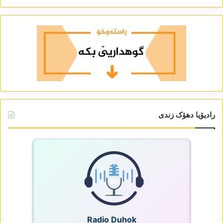
رادیۆیا دھۆک زندی
Radio Duhok