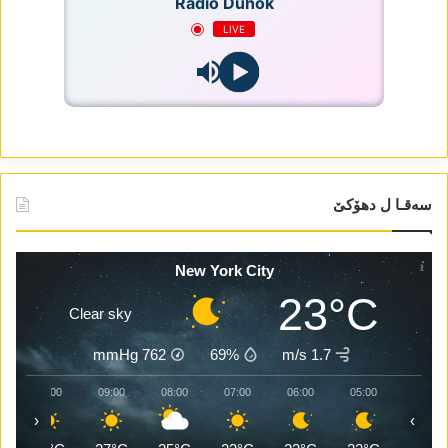
Radio Duhok
LIVE
سەقـا ل دھۆکێ
New York City
23°C
Clear sky
mmHg
762
69%
1.7 m/s
10:00
09:00
08:00
07:00
06:00
05:00
‹
›