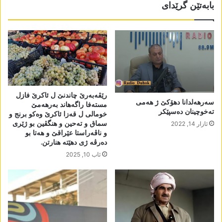
بابەتێن گرێدای
رێڤەبەرێ چاندنێ ل ئاکرێ فازل
سەرھەلدانا دھۆکێ ژ ھەمی
مستەفا راگەھاند بەرھەمێ
تەخوچینان دەسپێکر
خومالی ل قەزا ئاکرێ وەکو برنج و
سماق و تەحین و ھنگڤین بو ژێری
ئازار 14, 2022
و ناڤەراستا عێراقێ و ھەتا بو
دەرڤە ژی دھێتە ھنارتن.
ئاب 10, 2025