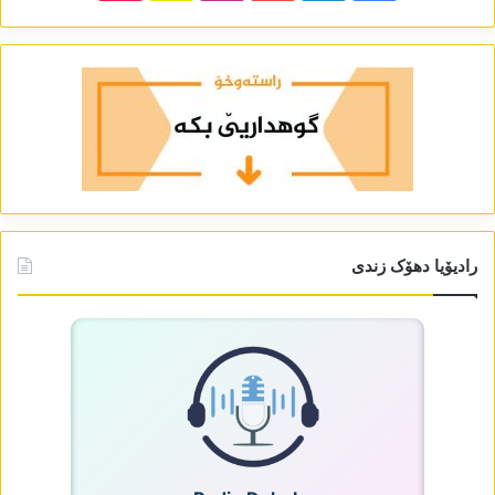
رادیۆیا دھۆک زندی