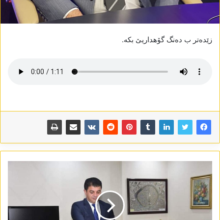
زێدەتر ب دەنگ گۆھداریێ بکە.