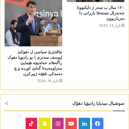
١٢٠ سال ب سەر ژ دایکبوونا
جەنەرال مستەفا بارزانی دا
دەربازبوون
ئازار 14, 2023
چاڤدێرێ سیاسی ل دھوکێ
(یوسف سەبری ) بو رادیویا دھوک
راگەھاند حەلەپچە ھێمایێ
مەزلومەیەتا گەلێ کوردە و چ
دەمەکی ناھێتە ژبیرکرن.
ئازار 16, 2024
سوشیال میدیایا رادیۆیا دھۆک
TikTok
Snapchat
Instagram
YouTube
LinkedIn
Facebook