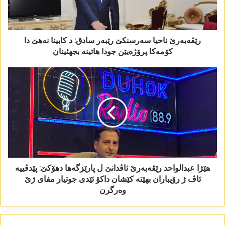
رێڤەبەرێ ناحیا سەرسنکێ رێبەر سادق: د کابینا نەھێ دا
کۆمەکا پرۆژەیێن جودا ھاتینە بجھئینان
ھێژا عبدالواحد رێڤەبەرێ ئاڤدانێ ل پارێزگەھا دھۆکێ: پێدڤییە
ئاڤ ژ رۆیباران بھێتە کێشان داکۆ ئێدی جوتیار مفای ژێ
وەرگرن