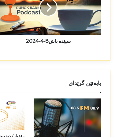
سپێدە باش8-4-2024
بابەتێن گرێدای
رۆژیار/ دیفچونا گاز