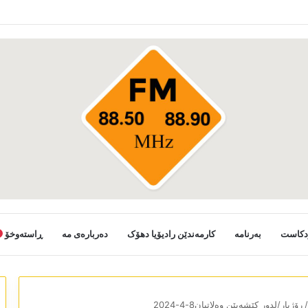
دکاست
بەرنامە
کارمەندێن رادیۆیا دھۆک
دەربارەی مە
ڕاستەوخۆ
/
رۆژیار/لدور کێشەیێن وەلاتیان8-4-2024