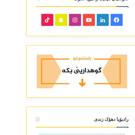
TikTok
Snapchat
Instagram
YouTube
LinkedIn
Facebook
رادیۆیا دھۆک زندی