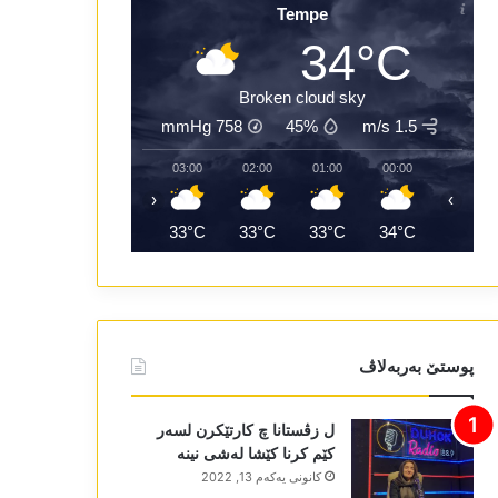
Tempe
34°C
Broken cloud sky
mmHg
758
45%
1.5 m/s
05:00
04:00
03:00
02:00
01:00
00:00
‹
›
32°C
32°C
33°C
33°C
33°C
34°C
پوستێ بەربەلاڤ
ل زڤستانا چ کارتێکرن لسەر
کێم کرنا کێشا لەشی نینە
كانونی یه‌كه‌م 13, 2022