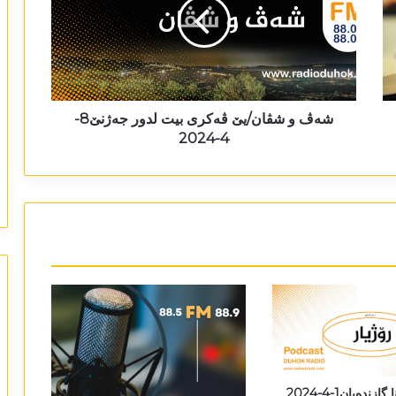
شەڤ و شڤان/یێ ڤەکری بیت لدور جەژنێ8-
4-2024
ندەیان1-4-2024