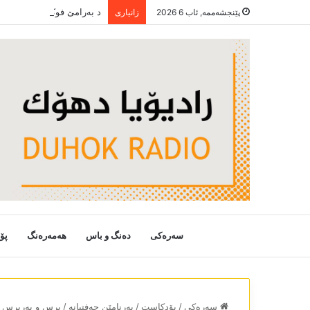
پێنجشەممە, ئاب 6 2026
زانیاری
سەرەکی
دەنگ و باس
هەمەرەنگ
پۆ
سەرەکی
/
پۆدکاست
/
بەرنامێن حەفتیانە
/
پرس و بەرپرس