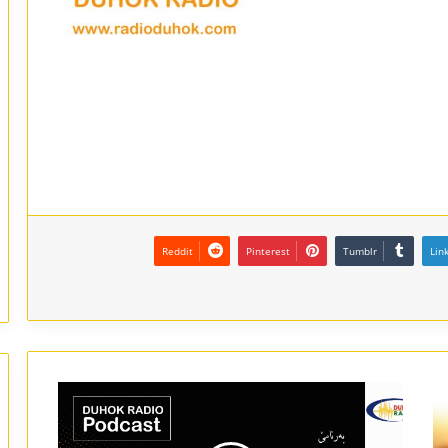
Reddit
Pinterest
Tumblr
Lin