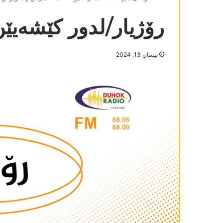
رۆژیار/لدور کێشەیێن وەلات
نیسان 13, 2024