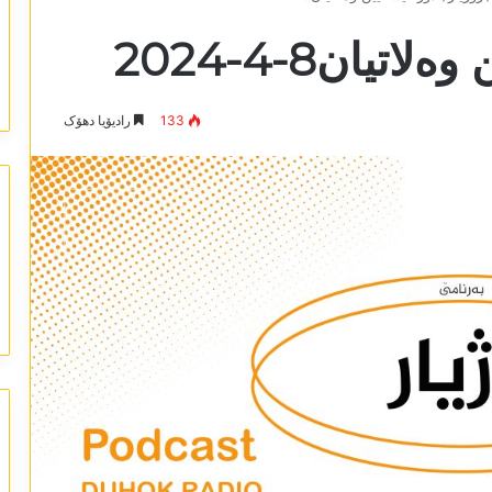
یان8-4-2024
133
رادیۆیا دھۆک