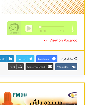
View on Vocaroo >>
بەلاڤەکرن
kedIn
Twitter
Facebook
Print
Share via Email
VKontakte