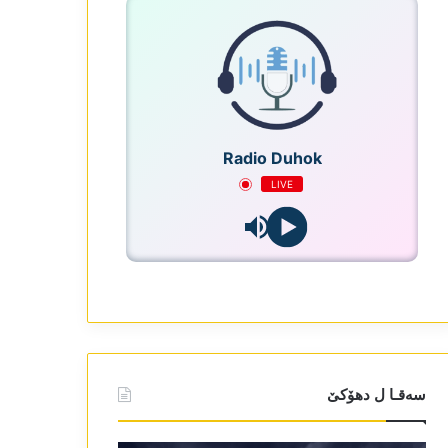
Radio Duhok
LIVE
سەقـا ل دھۆکێ