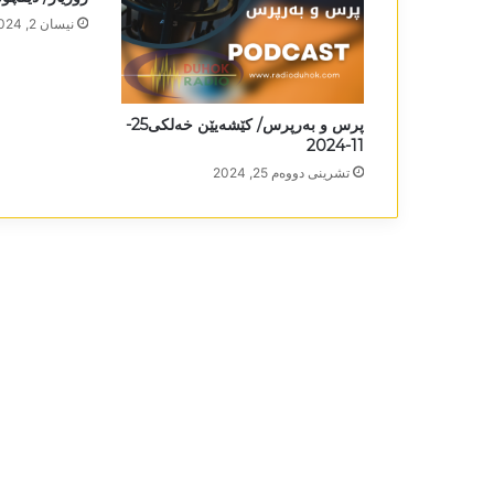
نیسان 2, 2024
پرس و بەرپرس/ کێشەیێن خەلکی25-
11-2024
تشرینی دووه‌م 25, 2024