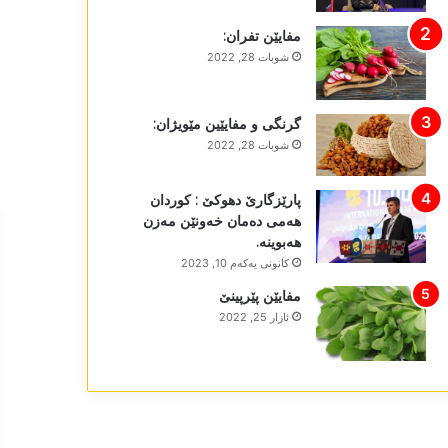
مفایێن تفران:
شوبات 28, 2022
گرنگی و مفایێین مێویژان:
شوبات 28, 2022
پارێزگارێ دھوکێ : کوردان
ھەمی دەمان خەونێن مەزن
ھەبوینە.
كانونی یه‌كه‌م 10, 2023
مفایێن پێرپینێ
ئازار 25, 2022