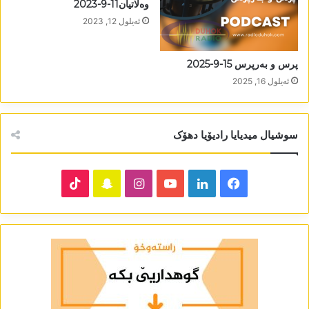
وەلاتیان11-9-2023
ئه‌یلول 12, 2023
پرس و بەرپرس 15-9-2025
ئه‌یلول 16, 2025
سوشیال میدیایا رادیۆیا دھۆک
TikTok
Snapchat
Instagram
YouTube
LinkedIn
Facebook