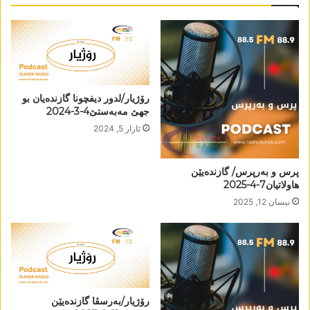
رۆژیار/لدور دیفچونا گازندەیان بو
جھێ مەبەستێ4-3-2024
ئازار 5, 2024
پرس و بەرپرس/ گازندەیێن
ھاولاتیان7-4-2025
نیسان 12, 2025
رۆژیار/بەرسڤا گازندەیێن