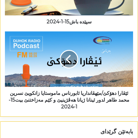
سپێدە باش15-1-2024
ئێڤارا دھۆکێ/مێھڤانداریا ئابورناس ماموستایا زانکویێ نسرین
محمد طاھر لدور ئینانا ژیانا ھەڤژینیێ و کێم مەزاختنێ بیت15-
1-2024
بابەتێن گرێدای