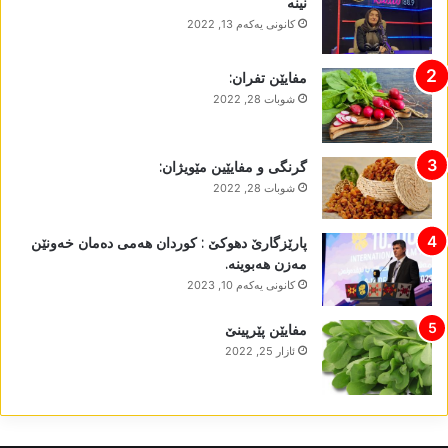
نینە
كانونی یه‌كه‌م 13, 2022
مفایێن تفران:
شوبات 28, 2022
گرنگی و مفایێین مێویژان:
شوبات 28, 2022
پارێزگارێ دھوکێ : کوردان ھەمی دەمان خەونێن
مەزن ھەبوینە.
كانونی یه‌كه‌م 10, 2023
مفایێن پێرپینێ
ئازار 25, 2022