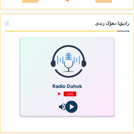
رادیۆیا دھۆک زندی
Radio Duhok
LIVE