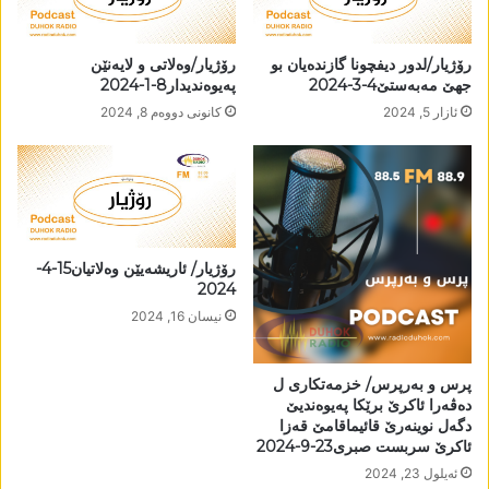
رۆژیار/لدور دیفچونا گازندەیان بو
رۆژیار/وەلاتی و لایەنێن
جھێ مەبەستێ4-3-2024
پەیوەندیدار8-1-2024
ئازار 5, 2024
كانونی دووه‌م 8, 2024
رۆژیار/ ئاریشەیێن وەلاتیان15-4-
2024
نیسان 16, 2024
پرس و بەرپرس/ خزمەتکاری ل
دەڤەرا ئاکرێ برێکا پەیوەندیێ
دگەل نوینەرێ قائیماقامێ قەزا
ئاکرێ سربست صبری23-9-2024
ئه‌یلول 23, 2024