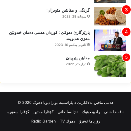
گرنگی و مفایێین مێویژان:
شوبات 28, 2022
پارێزگارێ دھوکێ : کوردان ھەمی دەمان خەونێن
مەزن ھەبوینە.
كانونی یه‌كه‌م 10, 2023
مفایێن پێرپینێ
ئازار 25, 2022
ھەمی مافێن بەلاڤکرنێ د پاراستینە بۆ رادیۆیا دھۆک 2026 ©
ناڤه‌ندا خانی
رادیۆ دهۆك
ئاژانسا خانی
گۆڤارا مەتین
گۆڤارا سڤۆرە
رۆژناما ئەڤرۆ
دهوك TV
Radio Garden