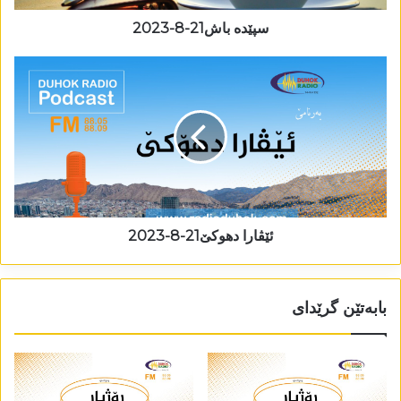
سپێدە باش21-8-2023
ئێڤارا دھوکێ21-8-2023
بابەتێن گرێدای