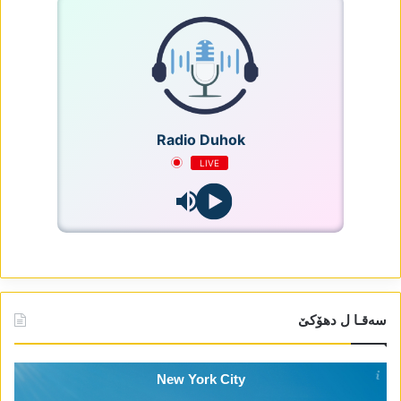
Radio Duhok
LIVE
سەقـا ل دھۆکێ
New York City