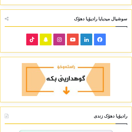
سوشیال میدیایا رادیۆیا دھۆک
TikTok
Snapchat
Instagram
YouTube
LinkedIn
Facebook
رادیۆیا دھۆک زندی