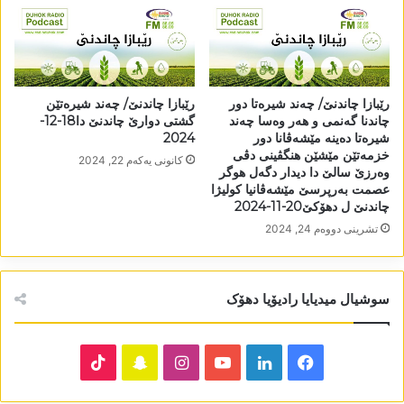
رێبازا چاندنێ/ چەند شیرەتا دور
رێبازا چاندنێ/ چەند شیرەتێن
چاندنا گەنمی و ھەر وەسا چەند
گشتی دوارێ چاندنێ دا18-12-
شیرەتا دەینە مێشەڤانا دور
2024
خزمەتێن مێشێن ھنگڤینی دڤی
كانونی یه‌كه‌م 22, 2024
وەرزێ سالێ دا دیدار دگەل ھوگر
عصمت بەرپرسێ مێشەڤانیا کولیژا
چاندنێ ل دھۆکێ20-11-2024
تشرینی دووه‌م 24, 2024
سوشیال میدیایا رادیۆیا دھۆک
TikTok
Snapchat
Instagram
YouTube
LinkedIn
Facebook