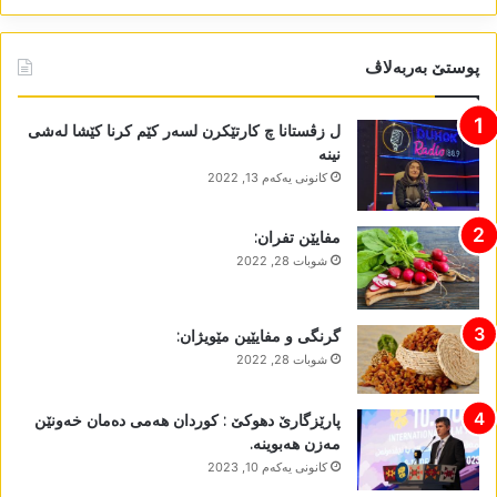
پوستێ بەربەلاڤ
ل زڤستانا چ کارتێکرن لسەر کێم کرنا کێشا لەشی
نینە
كانونی یه‌كه‌م 13, 2022
مفایێن تفران:
شوبات 28, 2022
گرنگی و مفایێین مێویژان:
شوبات 28, 2022
پارێزگارێ دھوکێ : کوردان ھەمی دەمان خەونێن
مەزن ھەبوینە.
كانونی یه‌كه‌م 10, 2023