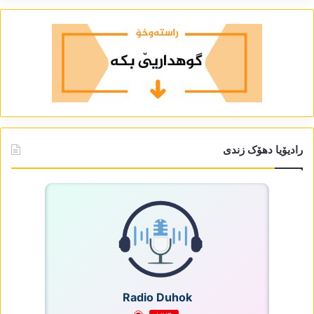
رادیۆیا دھۆک زندی
Radio Duhok