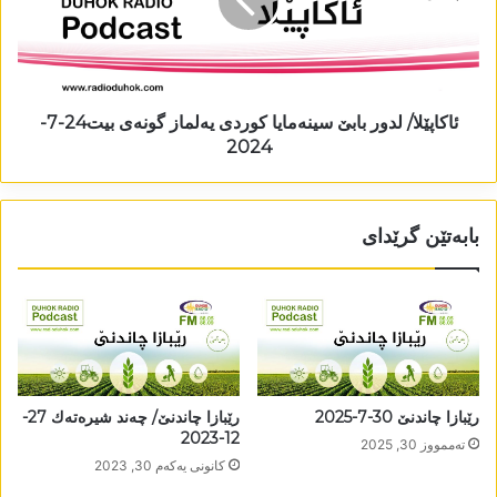
ئاکاپێلا/ لدور بابێ سینەمایا کوردی یەلماز گونەی بیت24-7-
2024
بابەتێن گرێدای
رێبازا چاندنێ 30-7-2025
رێبازا چاندنێ/ چەند شیرەتەك 27-
12-2023
تەممووز 30, 2025
كانونی یه‌كه‌م 30, 2023