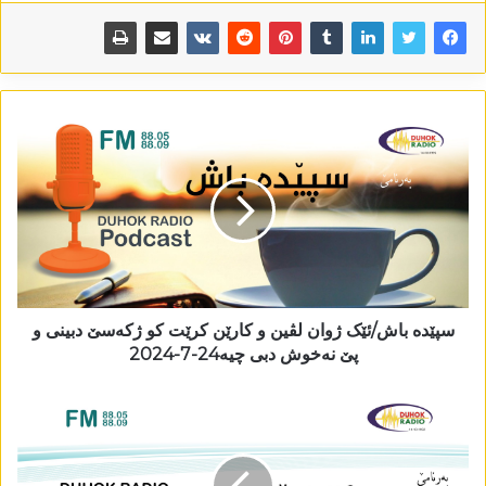
سپێدە باش/ئێک ژوان لڤین و کارێن کرێت کو ژکەسێ دبینی و
پێ نەخوش دبی چیە24-7-2024