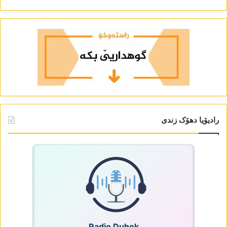
رادیۆیا دھۆک زندی
Radio Duhok