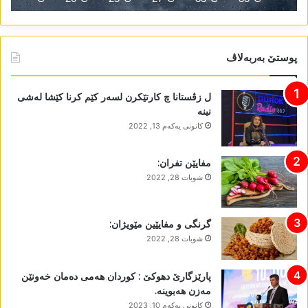
پوستێ بەربەلاڤ
ل زڤستانا چ کارتێکرن لسەر کێم کرنا کێشا لەشی
نینە
كانونی یه‌كه‌م 13, 2022
مفایێن تفران:
شوبات 28, 2022
گرنگی و مفایێین مێویژان:
شوبات 28, 2022
پارێزگارێ دھوکێ : کوردان ھەمی دەمان خەونێن
مەزن ھەبوینە.
كانونی یه‌كه‌م 10, 2023