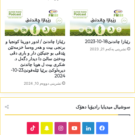
رێبازا چاندنێ18-10-2023
رێبازا چاندنێ / لدور دورینا کونجیا و
برنجی بیت و ھەر وەسا خزمەتێن
تشرینی یه‌كه‌م 21, 2023
پێدڤی بو جنیکێن دار و باری دڤی
وەختێ سالێ دا دیدار دگەل د.
شکری بیت ل ھوبا چاندنێ
دیرەلوکێ برێیا تێلەفونێ23-10-
2024
تشرینی دووه‌م 10, 2024
سوشیال میدیایا رادیۆیا دھۆک
TikTok
Snapchat
Instagram
YouTube
LinkedIn
Facebook