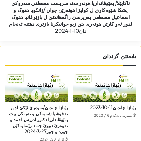
ئاکاپێلا/ بمێھڤانداریا ھونەرمەند سربست مصطفى سەروکێ
پشکا شێوەکاری ل کولیژا ھونەرێن جوان /زانکویا دھوک و
اسماعیل مصطفى بەرپرسێ راگەھاندنێ ل باژێرڤانیا دھوک
لدور ئەو کارێن ھونەری یێن ژبو جوانیکرنا باژێری دھێنە ئەنجام
دان10-1-2024
بابەتێن گرێدای
رێبازا چاندنێ11-10-2023
رێبازا چاندنێ/تەوەرێ ئێکێ لدور
نەخوشیا شەبەکی و تەبەکی بیت
تشرینی یه‌كه‌م 16, 2023
بمێھڤانداریا دکتور ادریس احمد و
تەوەرێ دووێ چەند رێنمایەکێن
جورە و جور27-3-2024
ئازار 30, 2024