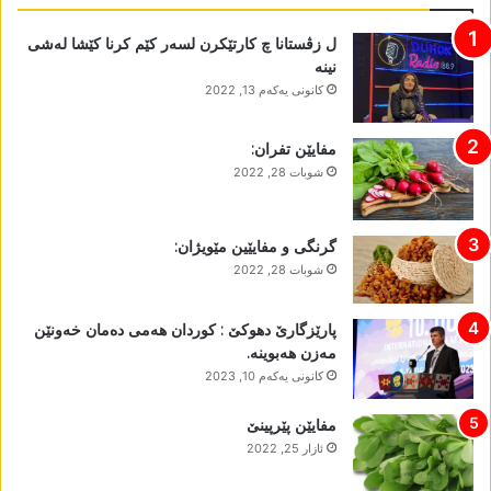
ل زڤستانا چ کارتێکرن لسەر کێم کرنا کێشا لەشی
نینە
كانونی یه‌كه‌م 13, 2022
مفایێن تفران:
شوبات 28, 2022
گرنگی و مفایێین مێویژان:
شوبات 28, 2022
پارێزگارێ دھوکێ : کوردان ھەمی دەمان خەونێن
مەزن ھەبوینە.
كانونی یه‌كه‌م 10, 2023
مفایێن پێرپینێ
ئازار 25, 2022