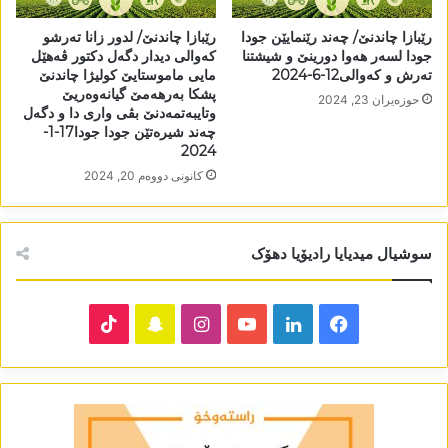
رێبازا چاندنێ/ چەند رێنمایێن جودا
رێبازا چاندنێ/ لدور زانا تەرشو
جودا لسەر ھەوا دورینێ و شیشتنا
کەوالی دیدار دگەل دکتور ڤەھێل
تەرش و کەوالی12-6-2024
مایی ماموستایێ کولیژا چاندنێ
پشکا بەرھەمێ گیانەوەریێ
حوزه‌یران 23, 2024
وتایبەتمەدنێ بڤی واری دا و دگەل
چەند شیرەتێن جودا جودا17-1-
2024
كانونی دووه‌م 20, 2024
سوشیال میدیایا رادیۆیا دھۆک
TikTok
Snapchat
Instagram
YouTube
LinkedIn
Facebook