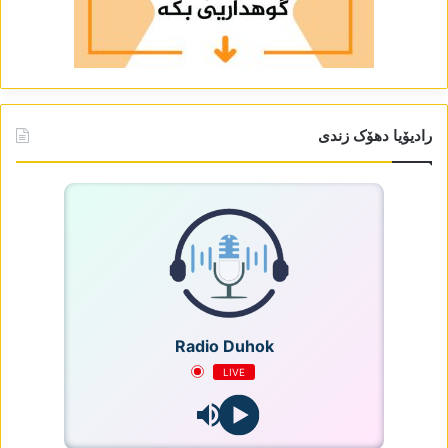
رادیۆیا دھۆک زندی
Radio Duhok
LIVE