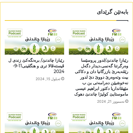
بابەتێن گرێدای
رێبازا چاندنێ/لدور پروسێسا
رێبازا چاندنێ/ برەنگەکێ زندی ل
وەرگرتنا گەنمی،دیدار دگەل
ڤیستەڤالا تری و ھنگڤینی11-9-
رێڤەبەرێ بازرگانیا دان و دکاکی
2024
بیت وتەوەرێ دووێ دێ لدور
ئه‌یلول 15, 2024
نەخوشیێن دەرامەتی بن ب
مێھڤانداریا دکتور ابراھیم عیسی
ماموستایێ کولیژا چاندنێ دھوک
تەممووز 21, 2024