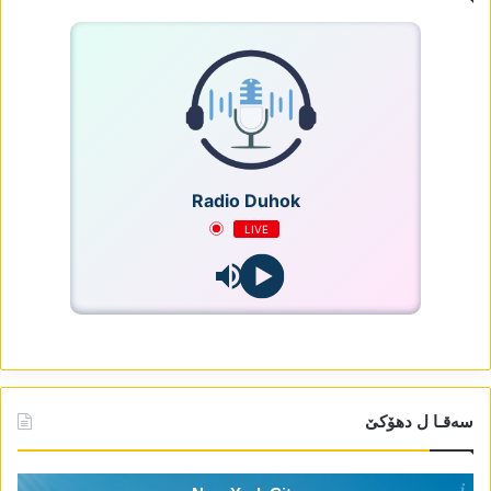
Radio Duhok
LIVE
سەقـا ل دھۆکێ