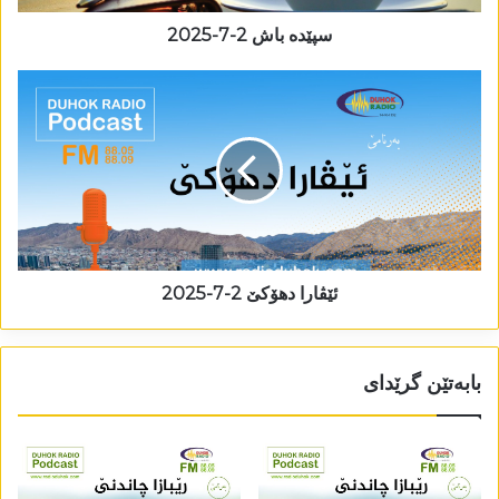
سپێدە باش 2-7-2025
ئێڤارا دھۆکێ 2-7-2025
بابەتێن گرێدای