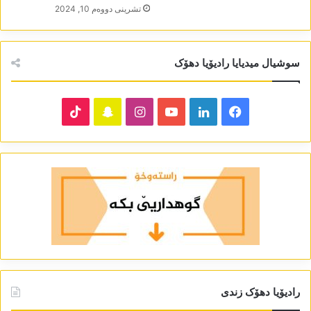
تشرینی دووه‌م 10, 2024
سوشیال میدیایا رادیۆیا دھۆک
TikTok
Snapchat
Instagram
YouTube
LinkedIn
Facebook
رادیۆیا دھۆک زندی