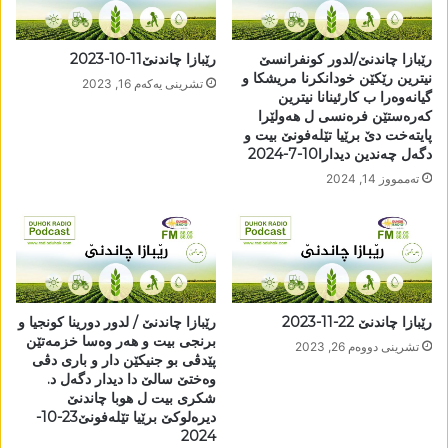
رێبازا چاندنێ/لدور کونفرانسێ
رێبازا چاندنێ11-10-2023
نیترین رێکێن خودانکرنا مریشکا و
تشرینی یه‌كه‌م 16, 2023
گیانەوەرا ب کارئینانا نیترین
کەرەستێن فرەنسی ل ھەولێرا
پایتەخت دێ برێیا تێلەفونێ بیت و
دگەل چەندین دیدارا10-7-2024
تەممووز 14, 2024
رێبازا چاندنێ 22-11-2023
رێبازا چاندنێ / لدور دورینا کونجیا و
برنجی بیت و ھەر وەسا خزمەتێن
تشرینی دووه‌م 26, 2023
پێدڤی بو جنیکێن دار و باری دڤی
وەختێ سالێ دا دیدار دگەل د.
شکری بیت ل ھوبا چاندنێ
دیرەلوکێ برێیا تێلەفونێ23-10-
2024