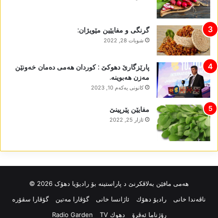
گرنگی و مفایێین مێویژان:
شوبات 28, 2022
پارێزگارێ دھوکێ : کوردان ھەمی دەمان خەونێن
مەزن ھەبوینە.
كانونی یه‌كه‌م 10, 2023
مفایێن پێرپینێ
ئازار 25, 2022
ھەمی مافێن بەلاڤکرنێ د پاراستینە بۆ رادیۆیا دھۆک 2026 ©
ناڤه‌ندا خانی
رادیۆ دهۆك
ئاژانسا خانی
گۆڤارا مەتین
گۆڤارا سڤۆرە
رۆژناما ئەڤرۆ
دهوك TV
Radio Garden