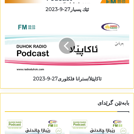
ئێك پسیار27-9-2023
ئاکاپێلا/سترانا فلکلوری27-9-2023
بابەتێن گرێدای