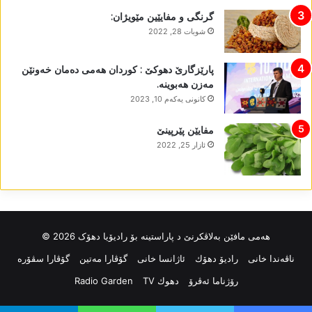
گرنگی و مفایێین مێویژان:
شوبات 28, 2022
پارێزگارێ دھوکێ : کوردان ھەمی دەمان خەونێن
مەزن ھەبوینە.
كانونی یه‌كه‌م 10, 2023
مفایێن پێرپینێ
ئازار 25, 2022
ھەمی مافێن بەلاڤکرنێ د پاراستینە بۆ رادیۆیا دھۆک 2026 ©
ناڤه‌ندا خانی
رادیۆ دهۆك
ئاژانسا خانی
گۆڤارا مەتین
گۆڤارا سڤۆرە
رۆژناما ئەڤرۆ
دهوك TV
Radio Garden