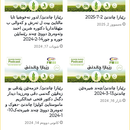
رێبازا چاندنێ 2-7-2025
رێبازا چاندنێ/ لدور نەخوشیا تایا
مالتایێ بیت ل تەرش و کەوالی ب
تەممووز 2, 2025
مێھڤانداریا دکتورە شرین احمد
وتەوەرێ دووێ چەند رێنمایێن
جورە و جور14-2-2024
شوبات 17, 2024
رێبازا چاندنێ/چەند شیرەتێن
رێبازا چاندنێ/ خزمەتێن پێدڤی بو
چاندنێ13-3-2024
زەڤیێن گەنمی دڤی وەرزیدا دیدار
دگەل دکتور فتحی عبدالکریم
ئازار 16, 2024
ماموستایێ کولیژا چاندنێ -دھوک و
تەوەرێ دووێ چەند شیرەتەک10-
1-2024
كانونی دووه‌م 14, 2024