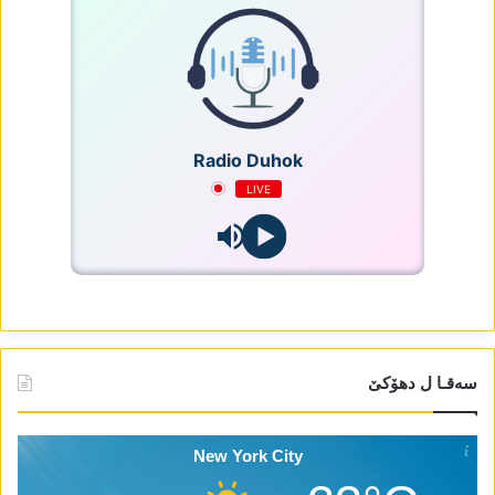
Radio Duhok
LIVE
سەقـا ل دھۆکێ
New York City