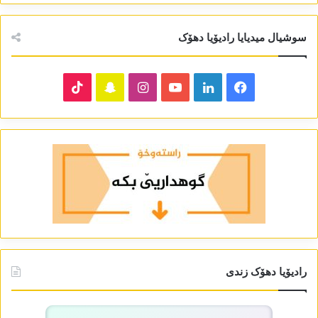
سوشیال میدیایا رادیۆیا دھۆک
TikTok
Snapchat
Instagram
YouTube
LinkedIn
Facebook
رادیۆیا دھۆک زندی