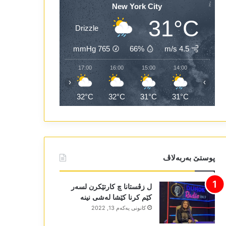
New York City
31°C
Drizzle
mmHg
765
66%
4.5 m/s
19:00
18:00
17:00
16:00
15:00
14:00
‹
›
31°C
31°C
32°C
32°C
31°C
31°C
پوستێ بەربەلاڤ
ل زڤستانا چ کارتێکرن لسەر
کێم کرنا کێشا لەشی نینە
كانونی یه‌كه‌م 13, 2022