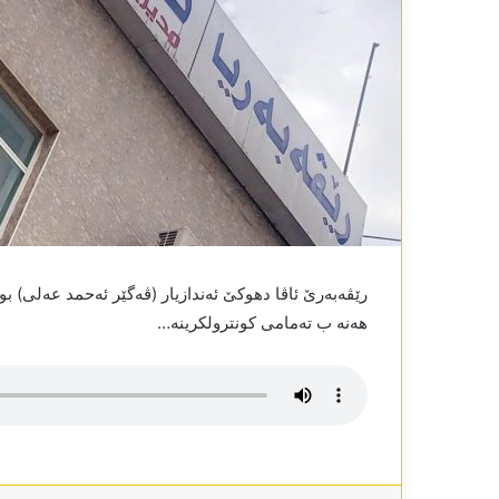
رێڤەبەرێ ئاڤا دھوکێ ئەندازیار (ڤەگێر ئەحمد عەلی) ب
ھەنە ب تەمامی کونترولکرینە…