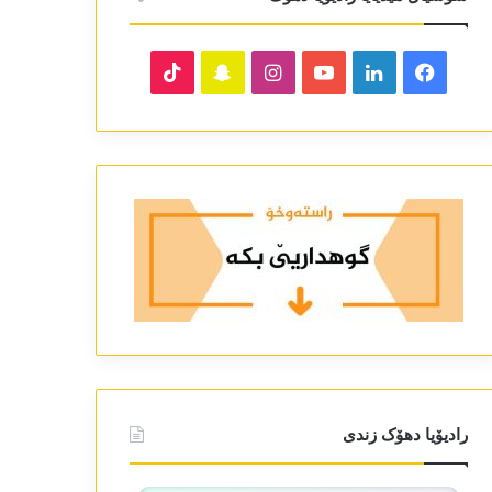
TikTok
Snapchat
Instagram
YouTube
LinkedIn
Facebook
رادیۆیا دھۆک زندی