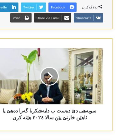
بەلاڤەکرن
kedIn
Twitter
Facebook
Print
Share via Email
VKontakte
سوبەھی دێ دەست ب دابەشکرنا گەرا دەھێ یا
ئاھێن خارنێ یێن سالا ٢٠٢٤ ھێتە کرن.