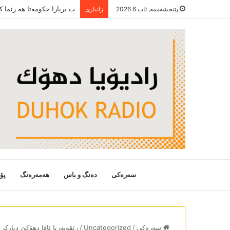
ب بریارا حکومەتا ھە رێما 
پێنجشەممە, ئاب 6 2026
زانیاری
سەرەکی
دەنگ و باس
هەمەرەنگ
پۆ
سەرەکی
/
Uncategorized
/
رێڤەبەریا ئاڤا دھۆکێ دیار