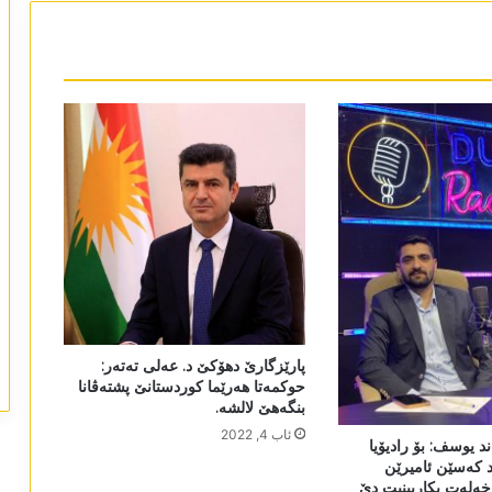
پارێزگارێ دھۆکێ د. عەلی تەتەر:
حوکمەتا ھەرێما کوردستانێ پشتەڤانا
بنگەھێ لالشە.
ئاب 4, 2022
د یوسف: بۆ رادیۆیا
 کەسێن ئامیرێن
خەلەت بکاربینیت دێ