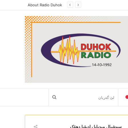
About Radio Duhok
لێ
گەریان
سوشیال میدیایا رادیۆیا دھۆک