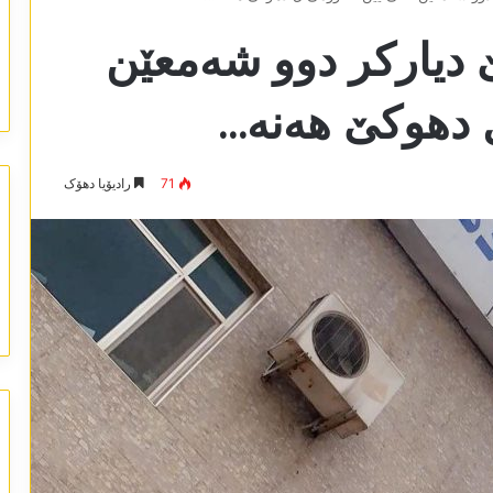
ێ دیارکر دوو شەمعێن
 دھوکێ ھەنە…
71
رادیۆیا دھۆک