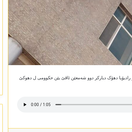
و رادیۆیا دھۆک دیارکر دوو شەمعێن ئاڤێ یێن حکوومی ل دھوکێ