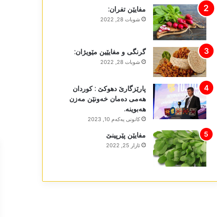
مفایێن تفران:
شوبات 28, 2022
گرنگی و مفایێین مێویژان:
شوبات 28, 2022
پارێزگارێ دھوکێ : کوردان
ھەمی دەمان خەونێن مەزن
ھەبوینە.
كانونی یه‌كه‌م 10, 2023
مفایێن پێرپینێ
ئازار 25, 2022