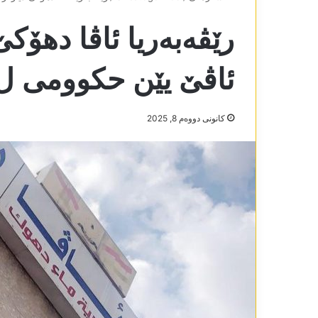
رێڤەبەریا ئاڤا دھۆک
ئاڤێ یێن حکوومی ل
كانونی دووه‌م 8, 2025