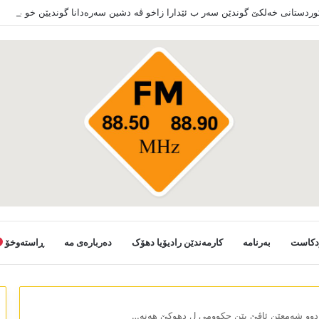
کوردستانی خەلکێ گوندێن سەر ب ئێدارا زاخو ڤە دشین سەرەدانا گوندیێن خو بکەن
دکاست
بەرنامە
کارمەندێن رادیۆیا دھۆک
دەربارەی مە
ڕاستەوخۆ
کر دوو شەمعێن ئاڤێ یێن حکوومی ل دھوکێ ھەنە…