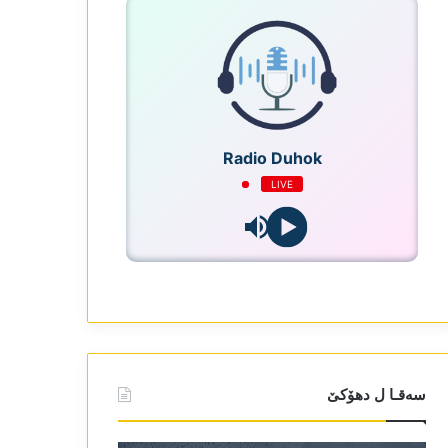
Radio Duhok
LIVE
سەقـا ل دھۆکێ