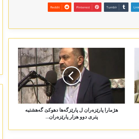
Reddit
Pinterest
Tumblr
Lin
ھژمارا پارێزەران ل پارێزگەھا دھوکێ گەھشتیە
پتری دوو ھزار پارێزەران…