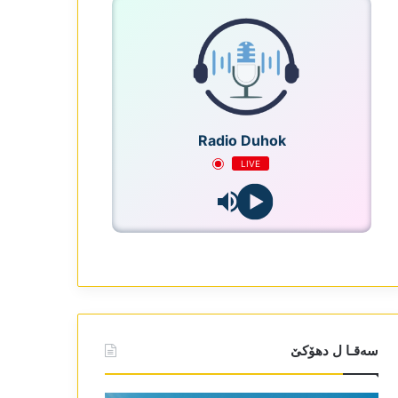
Radio Duhok
LIVE
سەقـا ل دھۆکێ