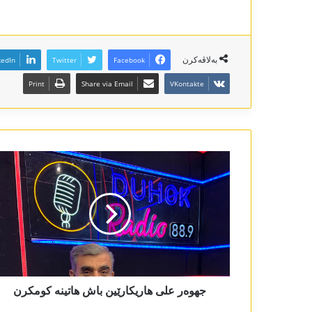
بەلاڤەکرن
kedIn
Twitter
Facebook
Print
Share via Email
VKontakte
جھوەر علی ھاریکارێین باش ھاتینە کومکرن