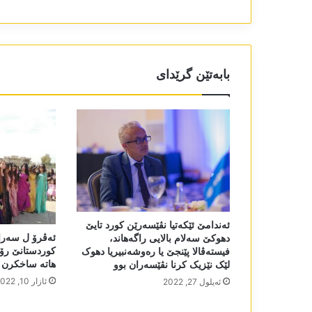
بابەتێن گرێدای
ئەندامێ ئێکەتیا نڤێسەرێن کورد تایێ
ئەڤرۆ ل سەرا
دھوکێ سەلام بالایی راگەھاند،
کوردستانێ رۆژ
فیستەڤالا پێنجێ یا رەوشەنبیریا دھوک
ھاتە ساخکرن
لێک نێزیک کرنا نڤێسەران بوو
ئازار 10, 2022
ئه‌یلول 27, 2022