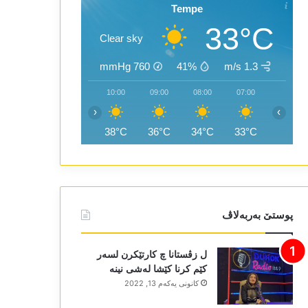
Tempe
33°C
Clear sky
mmHg
760
41%
1.3 m/s
12:00
11:00
10:00
09:00
08:00
07:00
‹
›
41°C
40°C
38°C
36°C
34°C
33°C
پوستێ بەربەلاڤ
ل زڤستانا چ کارتێکرن لسەر
کێم کرنا کێشا لەشی نینە
كانونی یه‌كه‌م 13, 2022