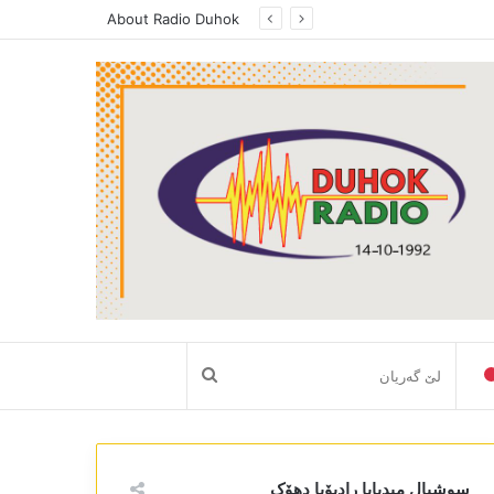
About Radio Duhok
لێ
گەریان
سوشیال میدیایا رادیۆیا دھۆک