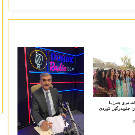
نسەری ھەرێما
ا جلوبەرگێن کوردی