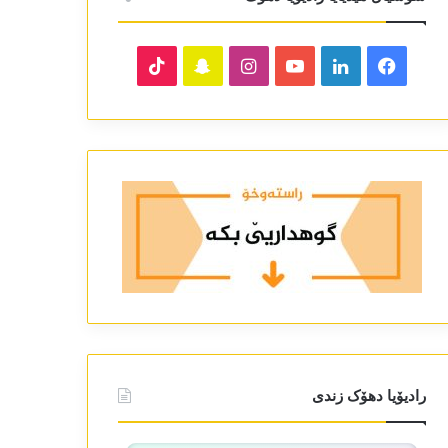
TikTok
Snapchat
Instagram
YouTube
LinkedIn
Facebook
رادیۆیا دھۆک زندی