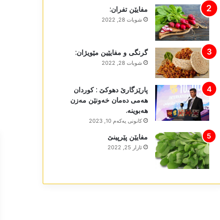
مفایێن تفران:
شوبات 28, 2022
گرنگی و مفایێین مێویژان:
شوبات 28, 2022
پارێزگارێ دھوکێ : کوردان
ھەمی دەمان خەونێن مەزن
ھەبوینە.
كانونی یه‌كه‌م 10, 2023
مفایێن پێرپینێ
ئازار 25, 2022