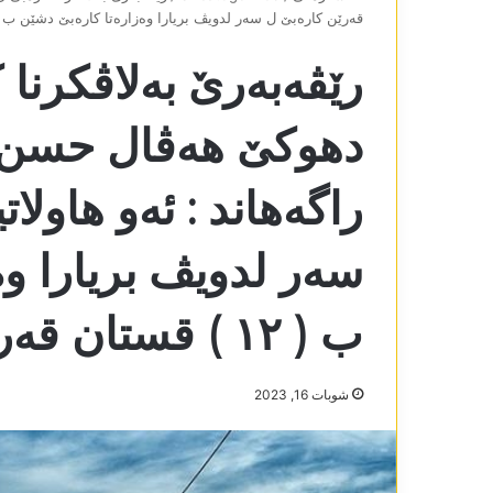
قەرێن کارەبێ ل سەر لدویڤ بریارا وەزارەتا کارەبێ دشێن ب ( ١٢ ) قستان قەرێن خو بدە
رێڤەبەرێ بەلاڤکرنا 
دھوکێ ھەڤال حسن ب
راگەھاند : ئەو ھاولا
سەر لدویڤ بریارا و
ب ( ١٢ ) قستان قەرێن خو بدەن.
شوبات 16, 2023