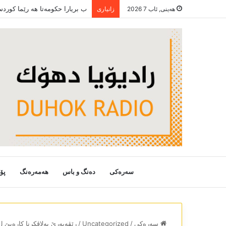
ب بریارا حکومەتا ھە رێما کورد
هەینی, ئاب 7 2026
زانیاری
سەرەکی
دەنگ و باس
هەمەرەنگ
پۆ
سەرەکی
/
Uncategorized
/
رێڤەبەرێ بەلاڤکرنا کارەبێ ل