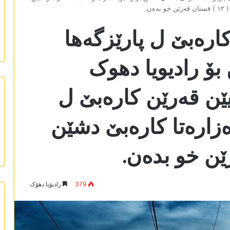
ن.
کارەبێ ل پارێزگەھا
ۆ رادیویا دھوک
تیێن قەرێن کارەبێ ل
ەزارەتا کارەبێ دشێن
379
رادیۆیا دھۆک