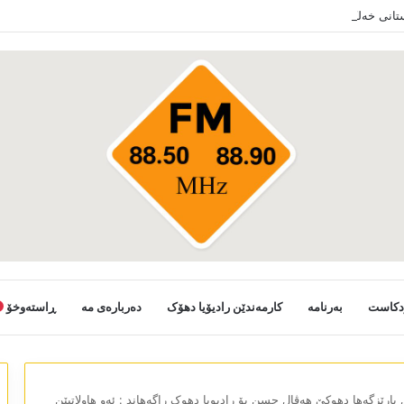
ستانی خەلکێ گوندێن سەر ب ئێدارا زاخو ڤە دشین سەرەدانا گوندیێن خو بکەن
دکاست
بەرنامە
کارمەندێن رادیۆیا دھۆک
دەربارەی مە
ڕاستەوخۆ
 پارێزگەھا دھوکێ ھەڤال حسن بۆ رادیویا دھوک راگەھاند : ئەو ھاولاتیێن