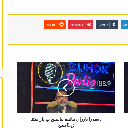
Reddit
Pinterest
Tumblr
Lin
دەڤەرا بارزان ھاتییە نیاسین ب پاراستنا
ژینگەھێ