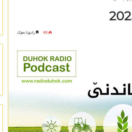
46
رادیۆیا دھۆک