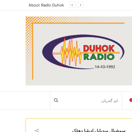
About Radio Duhok
لێ
گەریان
سوشیال میدیایا رادیۆیا دھۆک