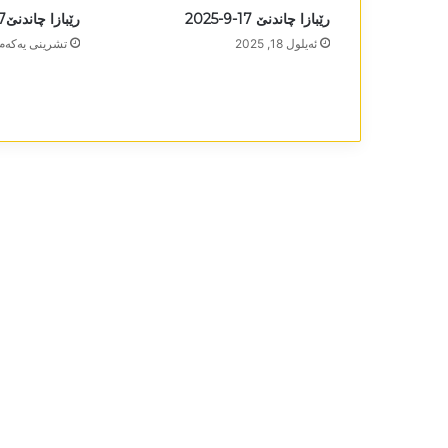
رێبازا چاندنێ 17-9-2025
رێبازا چاندنێ27-9-2023
ئه‌یلول 18, 2025
تشرینی یه‌كه‌م 1, 023