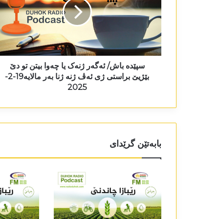
سپێدە باش/ ئەگەر ژنەک یا چەوا بیتن تو دێ
بێژیێ براستی ژی ئەڤ ژنە ژنا بەر مالایە19-2-
2025
بابەتێن گرێدای