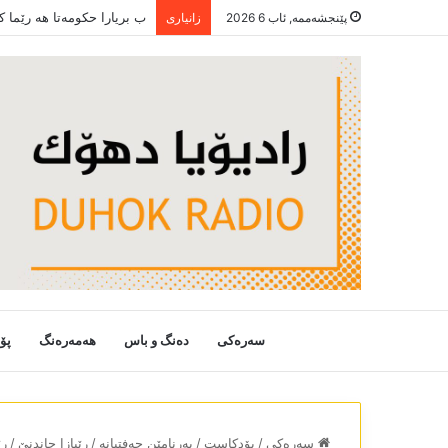
ب بریارا حکومەتا ھە رێما 
پێنجشەممە, ئاب 6 2026
زانیاری
سەرەکی
دەنگ و باس
هەمەرەنگ
پۆ
سەرەکی
/
پۆدکاست
/
بەرنامێن حەفتیانە
/
رێبازا چاندنێ
/
رێی