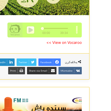
View on Vocaroo >>
بەلاڤەکرن
kedIn
Twitter
Facebook
Print
Share via Email
VKontakte