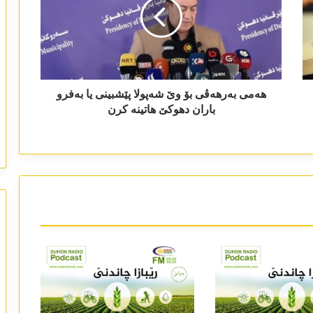
ھەمی بەرھەڤی بۆ وێ شەپولا پێشبینی یا بەفرو
باران دھوکێ ھاتینە کرن