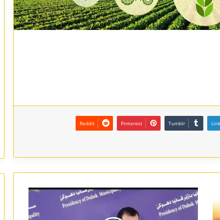
Reddit
Pinterest
Tumblr
Lin