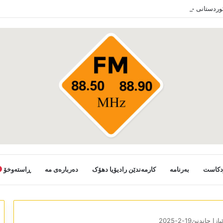
کوردستانی خەلکێ گوندێن سەر ب ئێدارا زاخو ڤە دشین سەرەدانا گوندیێن خو بکەن
دکاست
بەرنامە
کارمەندێن رادیۆیا دھۆک
دەربارەی مە
ڕاستەوخۆ
ازا چاندنێ19-2-2025