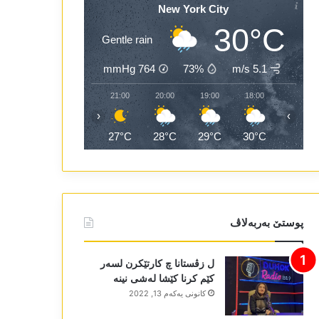
New York City
30°C
Gentle rain
mmHg
764
73%
5.1 m/s
23:00
22:00
21:00
20:00
19:00
18:00
‹
›
26°C
27°C
27°C
28°C
29°C
30°C
پوستێ بەربەلاڤ
ل زڤستانا چ کارتێکرن لسەر
کێم کرنا کێشا لەشی نینە
كانونی یه‌كه‌م 13, 2022