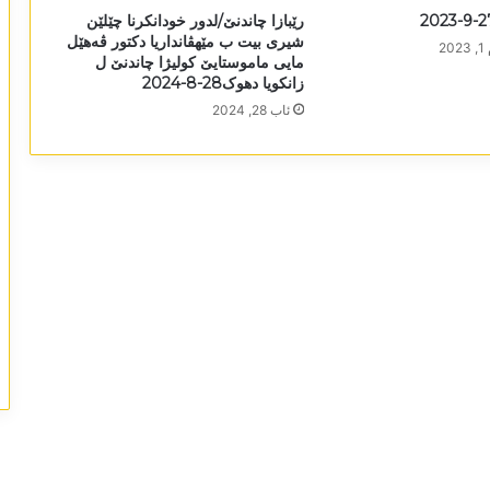
رێبازا چاندنێ/لدور خودانکرنا چێلێن
شیری بیت ب مێھڤانداریا دکتور ڤەھێل
2
مایی ماموستایێ کولیژا چاندنێ ل
زانکویا دھوک28-8-2024
ئاب 28, 2024