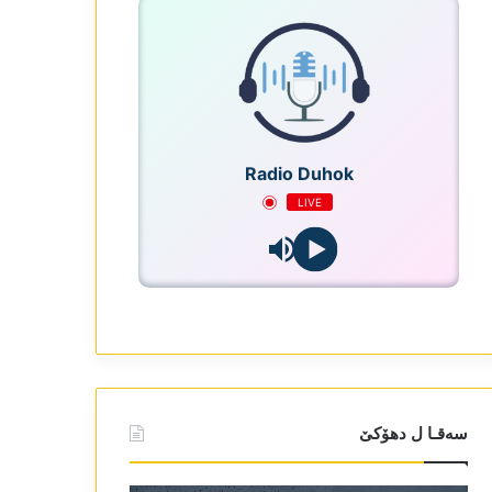
Radio Duhok
LIVE
سەقـا ل دھۆکێ