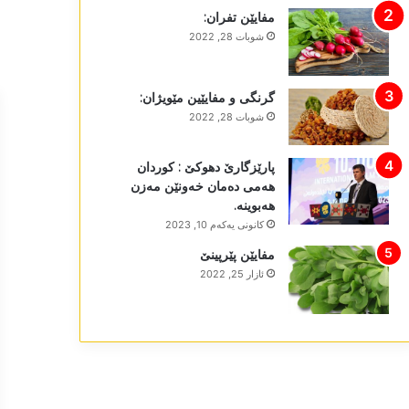
مفایێن تفران:
شوبات 28, 2022
گرنگی و مفایێین مێویژان:
شوبات 28, 2022
پارێزگارێ دھوکێ : کوردان
ھەمی دەمان خەونێن مەزن
ھەبوینە.
كانونی یه‌كه‌م 10, 2023
مفایێن پێرپینێ
ئازار 25, 2022