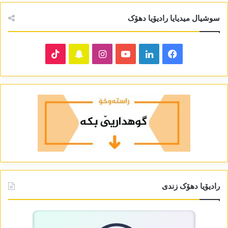
سوشیال میدیایا رادیۆیا دھۆک
TikTok
Snapchat
Instagram
YouTube
LinkedIn
Facebook
رادیۆیا دھۆک زندی