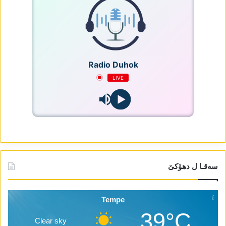
Radio Duhok
LIVE
سەقـا ل دھۆکێ
Tempe
39°C
Clear sky