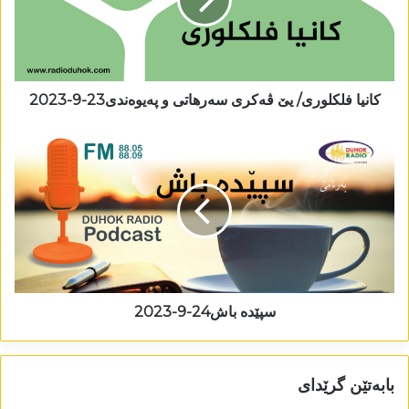
کانیا فلکلوری/ یێ ڤەکری سەرھاتی و پەیوەندی23-9-2023
سپێدە باش24-9-2023
بابەتێن گرێدای