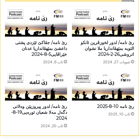
رێ نامە/ لدور لخوزڤرین ئانکو
رێ نامە/ جڤاکێ ئێزدی پشتی
التوبە بمێھڤانداریا ملا نشوان
داعشێ بمێھڤانداریا عدنان
اتروشی26-2-2024
خێراڤایی5-8-2024
شوبات 27, 2024
ئاب 6, 2024
رێ نامە 10-8-2025
رێ نامە/ لدور پیروزیێن وەلاتی
دگەل مەلا شعبان ئورەیی19-8-
ئاب 10, 2025
2024
ئاب 20, 2024