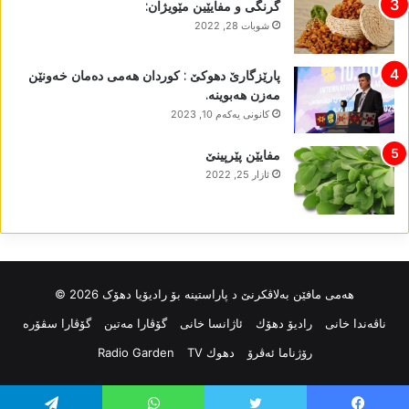
گرنگی و مفایێین مێویژان:
شوبات 28, 2022
پارێزگارێ دھوکێ : کوردان ھەمی دەمان خەونێن
مەزن ھەبوینە.
كانونی یه‌كه‌م 10, 2023
مفایێن پێرپینێ
ئازار 25, 2022
ھەمی مافێن بەلاڤکرنێ د پاراستینە بۆ رادیۆیا دھۆک 2026 ©
ناڤه‌ندا خانی
رادیۆ دهۆك
ئاژانسا خانی
گۆڤارا مەتین
گۆڤارا سڤۆرە
رۆژناما ئەڤرۆ
دهوك TV
Radio Garden