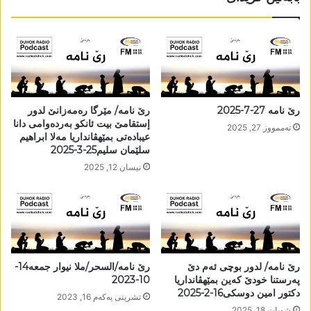
رێ نامە 27-7-2025
رێ نامە/ مێرگا رەمەزانێ لدور
إستقامێ بیت ئانکو بەردەوامی دانا
تەممووز 27, 2025
عیبادەتی بمێھڤانداریا مەلا ابراھیم
سلێمان سلیم25-3-2025
نیسان 12, 2025
رێ نامە/ لدور بوچی ئەم دێ
رێ نامە/السحر/ملا نیوار جمعە14-
پەرستنا خودێ کەین بمێھڤانداریا
10-2023
دکتور امین دوسکی16-2-2025
تشرینی یه‌كه‌م 16, 2023
شوبات 18, 2025