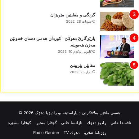
گرنگی و مفایێین مێویژان:
شوبات 28, 2022
پارێزگارێ دھوکێ : کوردان ھەمی دەمان خەونێن
مەزن ھەبوینە.
كانونی یه‌كه‌م 10, 2023
مفایێن پێرپینێ
ئازار 25, 2022
ھەمی مافێن بەلاڤکرنێ د پاراستینە بۆ رادیۆیا دھۆک 2026 ©
ناڤه‌ندا خانی
رادیۆ دهۆك
ئاژانسا خانی
گۆڤارا مەتین
گۆڤارا سڤۆرە
رۆژناما ئەڤرۆ
دهوك TV
Radio Garden