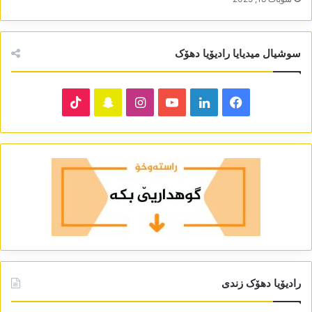
سوشیال میدیایا رادیۆیا دھۆک
TikTok
Snapchat
Instagram
YouTube
LinkedIn
Facebook
رادیۆیا دھۆک زندی