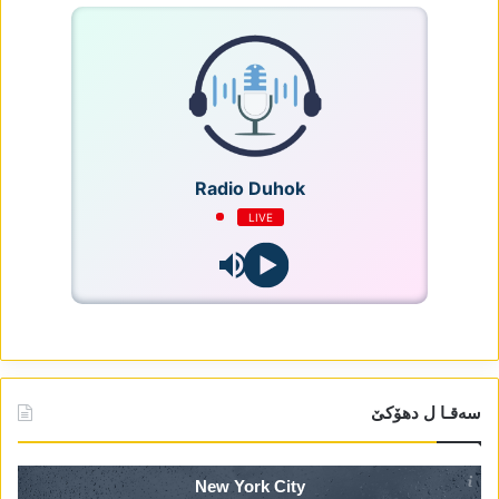
Radio Duhok
LIVE
سەقـا ل دھۆکێ
New York City