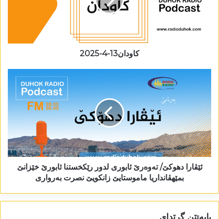
کاودان13-4-2025
ئێڤارا دھوکێ/ تەوەرێ ئابوری لدور رێکخستنا ئابورێ خێزانێ
بمێھڤانداریا ماموستایێ زانکویێ نصرت بەرواری
بابەتێن گرێدای