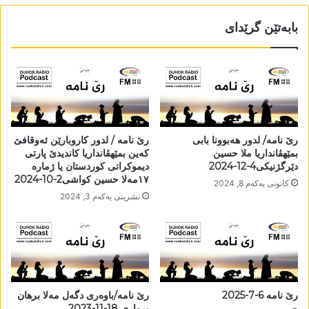
بابەتێن گرێدای
رێ نامە/ لدور ھەبوونا بابی
رێ نامە / لدور کاروبارێن ئەوقافێ
بمێھڤانداریا ملا حسین
کەین بمێھڤانداریا کاندیدێ پارتی
دێرگژنیکی4-12-2024
دیموکراتی کوردستان یا ژمارە
١٧مەلا حسین کواشی2-10-2024
كانونی یه‌كه‌م 8, 2024
تشرینی یه‌كه‌م 3, 2024
رێ نامە 6-7-2025
رێ نامە/باوەری دگەل مەلا برھان
برواری 18-11-2023