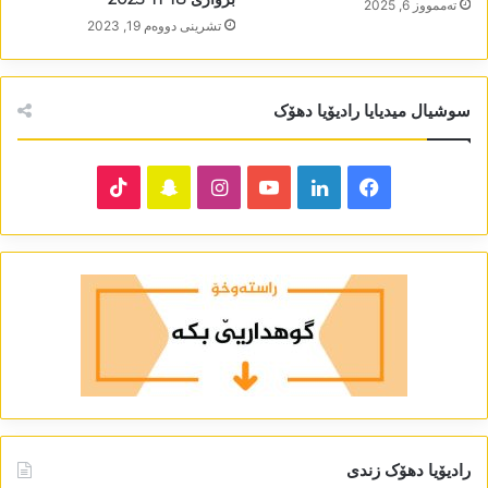
تەممووز 6, 2025
تشرینی دووه‌م 19, 2023
سوشیال میدیایا رادیۆیا دھۆک
TikTok
Snapchat
Instagram
YouTube
LinkedIn
Facebook
رادیۆیا دھۆک زندی