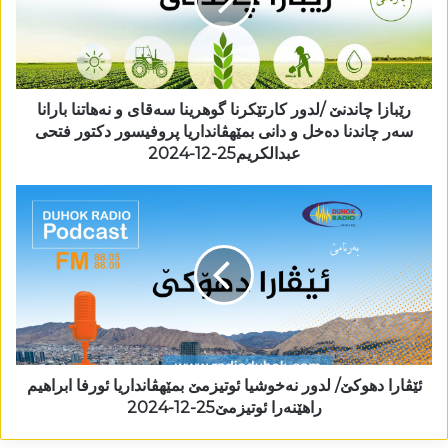
رێبازا چاندنێ /لدور کارتێکرنا گوھرینا سەقای و نەھاتنا بارانا
سەر چاندنا دەخل و دانی بمێھڤانداریا پروفیسور دکتور فتحی
عبدالکریم25-12-2024
ئێڤارا دھوکێ/ لدور نەخوشیا ئوتیزمێ بمێھڤانداریا ئورفا ابراھیم
راھێنەرا ئوتیزمێ25-12-2024