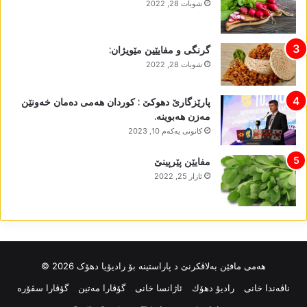
شوبات 28, 2022
گرنگی و مفایێین مێویژان:
شوبات 28, 2022
پارێزگارێ دھوکێ : کوردان ھەمی دەمان خەونێن
مەزن ھەبوینە.
كانونی یه‌كه‌م 10, 2023
مفایێن پێرپینێ
ئازار 25, 2022
ھەمی مافێن بەلاڤکرنێ د پاراستینە بۆ رادیۆیا دھۆک 2026 ©
ناڤه‌ندا خانی
رادیۆ دهۆك
ئاژانسا خانی
گۆڤارا مەتین
گۆڤارا سڤۆرە