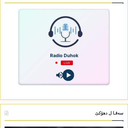
Radio Duhok
LIVE
سەقـا ل دھۆکێ