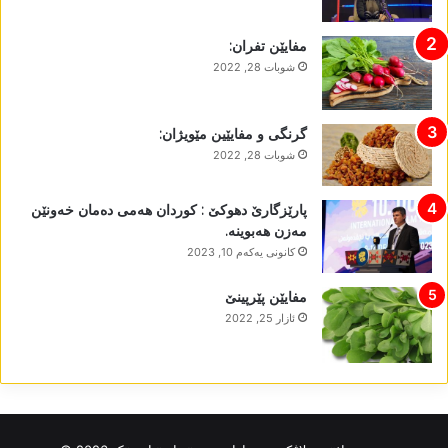
مفایێن تفران:
شوبات 28, 2022
گرنگی و مفایێین مێویژان:
شوبات 28, 2022
پارێزگارێ دھوکێ : کوردان ھەمی دەمان خەونێن
مەزن ھەبوینە.
كانونی یه‌كه‌م 10, 2023
مفایێن پێرپینێ
ئازار 25, 2022