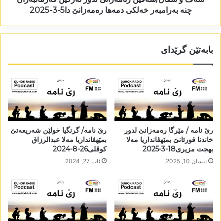
چنە بەرامبەر خەلکی دمەھا رەمەزانێ دا5-3-2025
بابەتێن گرێدای
رێ نامە / مێرگا رەمەزانێ لدور
رێ نامە/ گرنگیا خولێن شەریعەتێ
خاندنا قورئانێ بمێھڤانداریا مەلا
بمێھڤانداریا مەلا عبدالرزاق
بھجت مزیری18-3-2025
کوڤلی26-8-2024
نیسان 10, 2025
ئاب 27, 2024