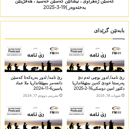
کەسێن ژەھراوی ، نیشانێن کەسێن حەسید ، ھەڤژینێن
بەختەوەر )19-3-2025
بابەتێن گرێدای
رێ نامە/ لدور بوچی ئەم دێ
رێ نامە/ لدور بەرەکەتا کەسێن
پەرستنا خودێ کەین بمێھڤانداریا
دانعەمر بمھێڤانداریا ملا عماد
دکتور امین دوسکی16-2-2025
یاسین6-11-2024
شوبات 18, 2025
تشرینی دووه‌م 17, 2024