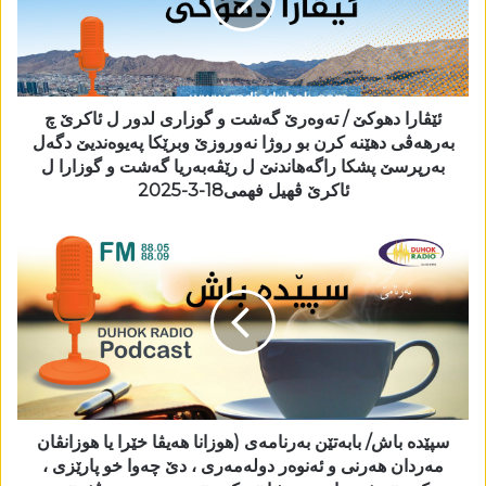
ئێڤارا دھوکێ / تەوەرێ گەشت و گوزاری لدور ل ئاکرێ چ
بەرھەڤی دھێنە کرن بو روژا نەوروزێ وبرێکا پەیوەندیێ دگەل
بەرپرسێ پشکا راگەھاندنێ ل رێڤەبەریا گەشت و گوزارا ل
ئاکرێ ڤھیل فھمی18-3-2025
سپێدە باش/ بابەتێن بەرنامەی (ھوزانا ھەیڤا خێرا یا ھوزانڤان
مەردان ھەرنی و ئەنوەر دولەمەری ، دێ چەوا خو پارێزی ،