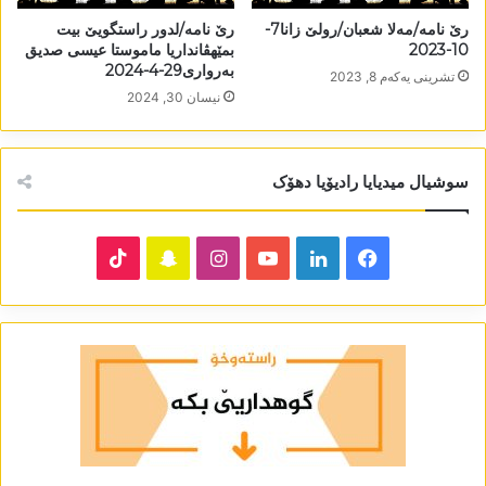
رێ نامە/مەلا شعبان/رولێ زانا7-
رێ نامە/لدور راستگویێ بیت
10-2023
بمێھڤانداریا ماموستا عیسی صديق
بەرواری29-4-2024
تشرینی یه‌كه‌م 8, 2023
نیسان 30, 2024
سوشیال میدیایا رادیۆیا دھۆک
TikTok
Snapchat
Instagram
YouTube
LinkedIn
Facebook