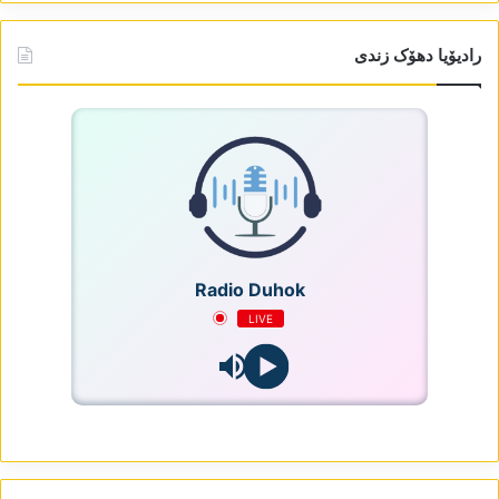
رادیۆیا دھۆک زندی
Radio Duhok
LIVE