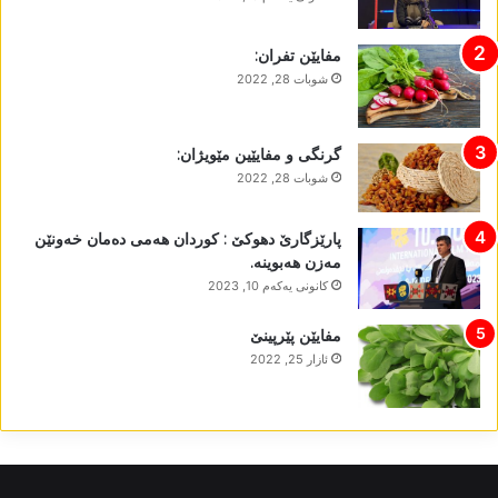
مفایێن تفران:
شوبات 28, 2022
گرنگی و مفایێین مێویژان:
شوبات 28, 2022
پارێزگارێ دھوکێ : کوردان ھەمی دەمان خەونێن
مەزن ھەبوینە.
كانونی یه‌كه‌م 10, 2023
مفایێن پێرپینێ
ئازار 25, 2022