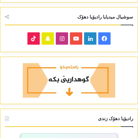
سوشیال میدیایا رادیۆیا دھۆک
TikTok
Snapchat
Instagram
YouTube
LinkedIn
Facebook
رادیۆیا دھۆک زندی