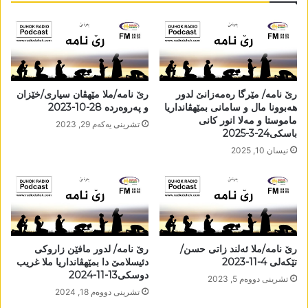
رێ نامە/ مێرگا رەمەزانێ لدور
رێ نامە/ملا مێھڤان سیاری/خێزان
ھەبوونا مال و سامانی بمێھڤانداریا
و پەروەردە 28-10-2023
ماموستا و مەلا انور کانی
تشرینی یه‌كه‌م 29, 2023
باسکی24-3-2025
نیسان 10, 2025
رێ نامە/ملا ئەلند زاتی حسن/
رێ نامە/ لدور مافێن زاروکی
تێکەلی 4-11-2023
دئیسلامێ دا بمێھڤانداریا ملا غریب
دوسکی13-11-2024
تشرینی دووه‌م 5, 2023
تشرینی دووه‌م 18, 2024