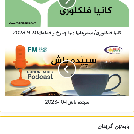
کانیا فلکلوری/ سەرھاتیا دنیا چەرخ و فەلەك30-9-2023
سپێدە باش1-10-2023
بابەتێن گرێدای