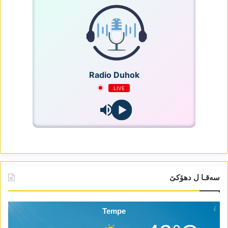
Radio Duhok
LIVE
سەقـا ل دھۆکێ
Tempe