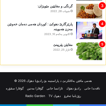
گرنگی و مفایێین مێویژان:
شوبات 28, 2022
پارێزگارێ دھوکێ : کوردان ھەمی دەمان خەونێن
مەزن ھەبوینە.
كانونی یه‌كه‌م 10, 2023
مفایێن پێرپینێ
ئازار 25, 2022
ھەمی مافێن بەلاڤکرنێ د پاراستینە بۆ رادیۆیا دھۆک 2026 ©
ناڤه‌ندا خانی
رادیۆ دهۆك
ئاژانسا خانی
گۆڤارا مەتین
گۆڤارا سڤۆرە
رۆژناما ئەڤرۆ
دهوك TV
Radio Garden