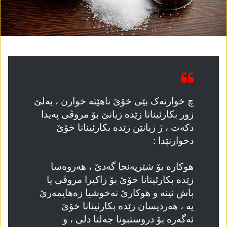
چ خوارنەک بێی خۆێ ناھێتە خوارن ، بەلێ
زور بکارئینانا زێدە زیانێ بۆ مروڤی پەیدا
دکەت ، ژ زیانێن زێدە بکارئینانا خۆێ
دخوارنێدا :
ھوکارە بۆ شێرپەنجا گەدێ ، ھەروەسا
زێدە بکارئینانا خۆێ بۆ زاکیرا مروڤی یا
باش نینە و ھوکارێ نەخوشیا زەھایمەرێ
یە ، ھەردیسان زێدە بکارئینانا خۆێ
ئەگەرە بۆ دروستبونا جەلتا دلی ، و