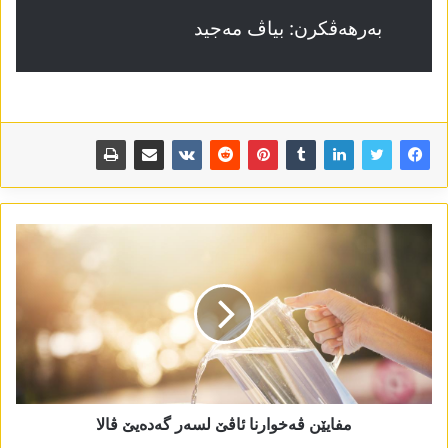
بەرھەڤکرن: بیاڤ مەجید
مفايێن ڤەخوارنا ئاڤێ لسەر گەدەيێ ڤالا