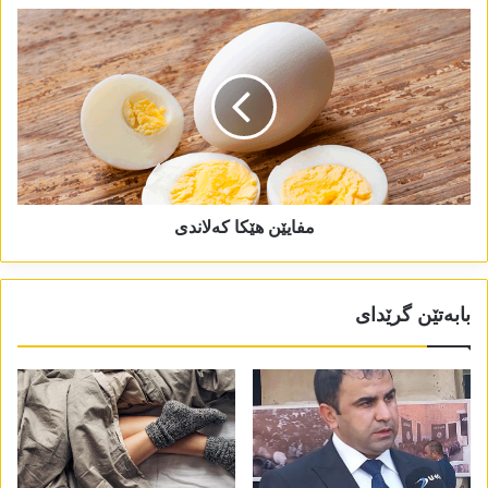
مفایێن ھێکا کەلاندی
بابەتێن گرێدای