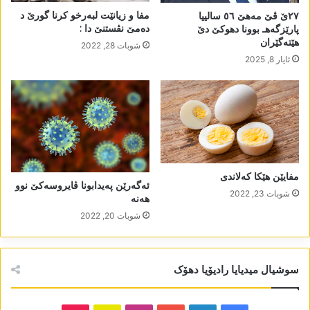
مفا و زیانێت لبەرخو کرنا گورێ د
٢٧ێ ڤێ مەھێ ٥٦ سالییا
دەمێ نڤستنێ دا :
پارێزگەھـ بوونا دھوکێ دێ
ھێتەگێران
شوبات 28, 2022
ئایار 8, 2025
مفایێن ھێکا کەلاندی
ئەگەرێن پەیدابونا ڤایروسەکێ نوو
شوبات 23, 2022
ھەنە
شوبات 20, 2022
سوشیال میدیایا رادیۆیا دھۆک