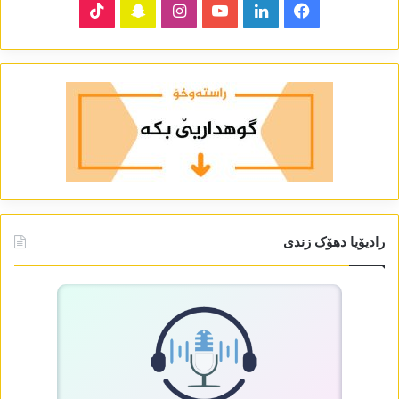
TikTok
Snapchat
Instagram
YouTube
LinkedIn
Facebook
رادیۆیا دھۆک زندی