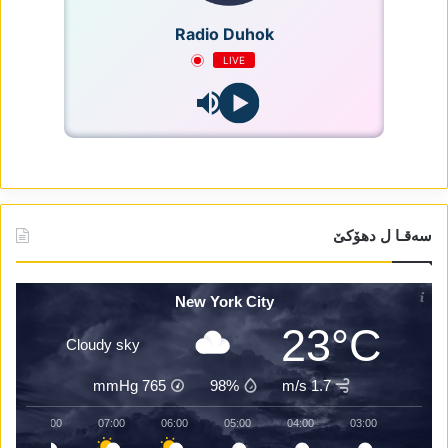
Radio Duhok
LIVE
سەقـا ل دھۆکێ
New York City
23°C
Cloudy sky
mmHg
765
98%
1.7 m/s
08:00
07:00
06:00
05:00
04:00
03:00