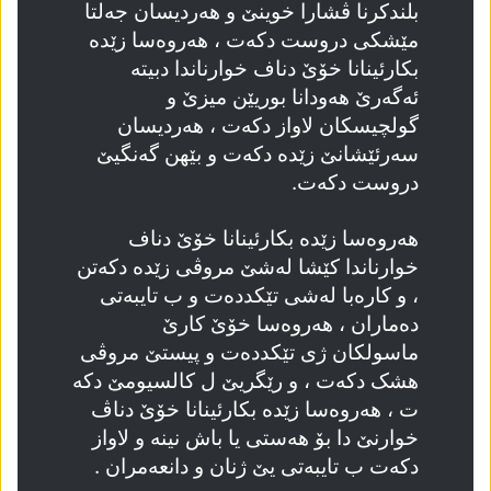
بلندکرنا ڤشارا خوینێ و ھەردیسان جەلتا
مێشکی دروست دکەت ، ھەروەسا زێدە
بکارئینانا خۆێ دناف خوارناندا دبیتە
ئەگەرێ ھەودانا بوریێن میزێ و
گولچیسکان لاواز دکەت ، ھەردیسان
سەرئێشانێ زێدە دکەت و بێھن گەنگیێ
دروست دکەت.
ھەروەسا زێدە بکارئینانا خۆێ دناف
خوارناندا کێشا لەشێ مروڤی زێدە دکەتن
، و کارەبا لەشی تێکددەت و ب تایبەتی
دەماران ، ھەروەسا خۆێ کارێ
ماسولکان ژی تێکددەت و پیستێ مروڤی
ھشک دکەت ، و رێگریێ ل کالسیومێ دکە
ت ، ھەروەسا زێدە بکارئینانا خۆێ دناڤ
خوارنێ دا بۆ ھەستی یا باش نینە و لاواز
دکەت ب تایبەتی یێ ژنان و دانعەمران .