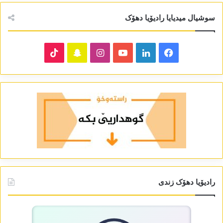
سوشیال میدیایا رادیۆیا دھۆک
TikTok
Snapchat
Instagram
YouTube
LinkedIn
Facebook
رادیۆیا دھۆک زندی