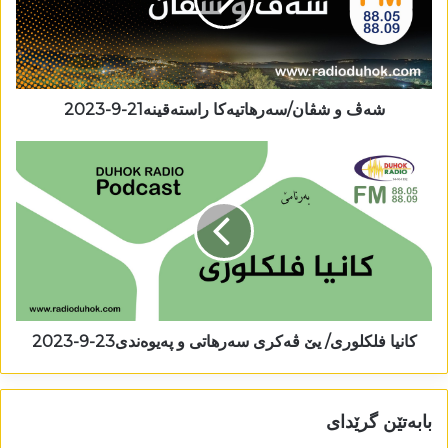
شەڤ و شڤان/سەرھاتیەکا راستەقینە21-9-2023
کانیا فلکلوری/ یێ ڤەکری سەرھاتی و پەیوەندی23-9-2023
بابەتێن گرێدای