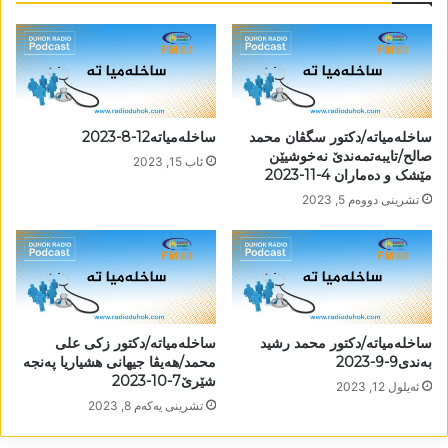
ساخلەمیاتە/دکتور سگڤان محمد
ساخلەمیاتە12-8-2023
صالح/تایبەتمەندێ نەخوشیێن
ئاب 15, 2023
مێشک و دەماران 4-11-2023
تشرینی دووه‌م 5, 2023
ساخلەمیاتە/دکتور محمد رشید
ساخلەمیاتە/دکتور زکی علی
بەندی9-9-2023
محمد/ھەیڤا جیھانی ھشیاریا پەنجە
شێرێ7-10-2023
ئه‌یلول 12, 2023
تشرینی یه‌كه‌م 8, 2023