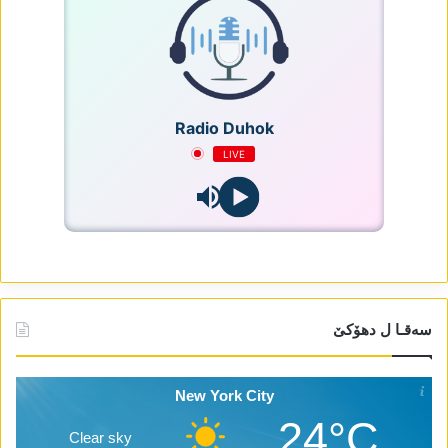
Radio Duhok
LIVE
سەقـا ل دھۆکێ
New York City
24°C
Clear sky