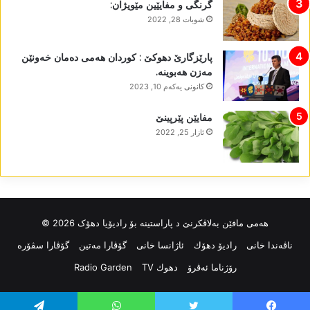
گرنگی و مفایێین مێویژان:
شوبات 28, 2022
پارێزگارێ دھوکێ : کوردان ھەمی دەمان خەونێن
مەزن ھەبوینە.
كانونی یه‌كه‌م 10, 2023
مفایێن پێرپینێ
ئازار 25, 2022
ھەمی مافێن بەلاڤکرنێ د پاراستینە بۆ رادیۆیا دھۆک 2026 ©
ناڤه‌ندا خانی
رادیۆ دهۆك
ئاژانسا خانی
گۆڤارا مەتین
گۆڤارا سڤۆرە
رۆژناما ئەڤرۆ
دهوك TV
Radio Garden