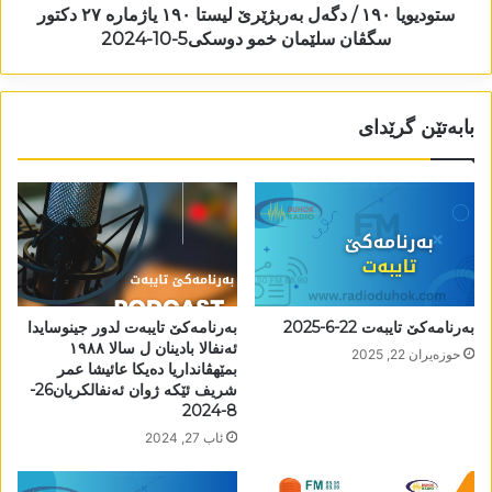
ستودیویا ١٩٠ / دگەل بەربژێرێ لیستا ١٩٠ یاژمارە ٢٧ دکتور
سگڤان سلێمان خمو دوسکی5-10-2024
بابەتێن گرێدای
بەرنامەکێ تایبەت 22-6-2025
بەرنامەکێ تایبەت لدور جینوسایدا
ئەنفالا بادینان ل سالا ١٩٨٨
حوزه‌یران 22, 2025
بمێھڤانداریا دەیکا عائیشا عمر
شریف ئێکە ژوان ئەنفالکریان26-
8-2024
ئاب 27, 2024