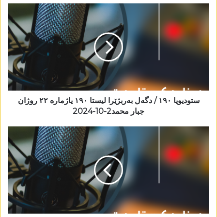
ستودیویا ١٩٠ / دگەل بەربژێرا لیستا ١٩٠ یاژمارە ٢٢ روژان
جبار محمد2-10-2024