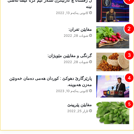
ل زڤستانا چ کارتێکرن لسەر کێم کرنا کێشا لەشی
نینە
كانونی یه‌كه‌م 13, 2022
مفایێن تفران:
شوبات 28, 2022
گرنگی و مفایێین مێویژان:
شوبات 28, 2022
پارێزگارێ دھوکێ : کوردان ھەمی دەمان خەونێن
مەزن ھەبوینە.
كانونی یه‌كه‌م 10, 2023
مفایێن پێرپینێ
ئازار 25, 2022