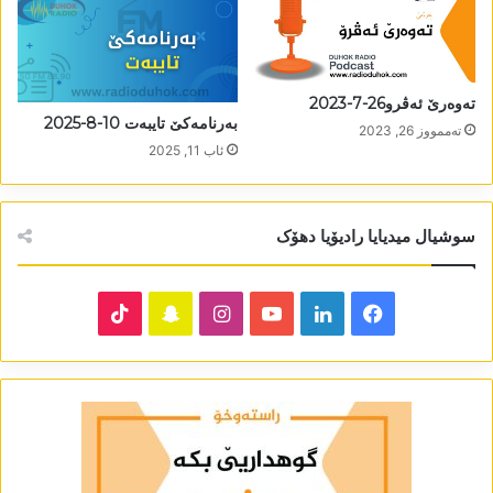
تەوەرێ ئەڤرو26-7-2023
بەرنامەکێ تایبەت 10-8-2025
تەممووز 26, 2023
ئاب 11, 2025
سوشیال میدیایا رادیۆیا دھۆک
TikTok
Snapchat
Instagram
YouTube
LinkedIn
Facebook