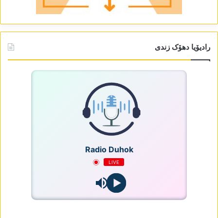
رادیۆیا دھۆک زندی
Radio Duhok
LIVE