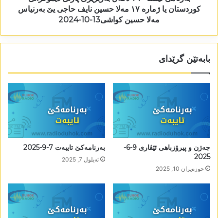
کوردستان یا ژمارە ١٧ مەلا حسین نایف حاجی یێ بەرنیاس
مەلا حسین کواشی13-10-2024
بابەتێن گرێدای
جەژن و پیرۆزباھی ئێڤاری 9-6-
بەرنامەکێ تایبەت 7-9-2025
2025
ئه‌یلول 7, 2025
حوزه‌یران 10, 2025