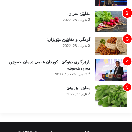
مفایێن تفران:
شوبات 28, 2022
گرنگی و مفایێین مێویژان:
شوبات 28, 2022
پارێزگارێ دھوکێ : کوردان ھەمی دەمان خەونێن
مەزن ھەبوینە.
كانونی یه‌كه‌م 10, 2023
مفایێن پێرپینێ
ئازار 25, 2022