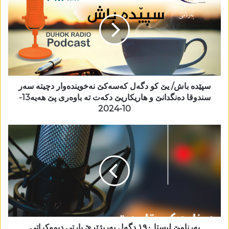
سپێدە باش/ یێ کو دگەل کەسەکێ نەخویندەوار دچیتە سەر
سندوقا دەنگدانێ و ھاریکاریێ دکەت تە باوەری پێ ھەیە13-
10-2024
بەرنامێ لیستا ١٩٠ دگەل بەربژێرێ پارتی دیموکراتی