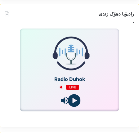
رادیۆیا دھۆک زندی
Radio Duhok
LIVE