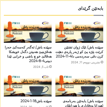
بابەتێن گرێدای
سپێدە باش/ ئێک ژوان تشتێن
سپێدە باش/ ئەگەر کەسەکێ حەزا
کرێت بێژە یێ کو ژبەر پارەی دھێت
ھەڤژینیێ ھەبیتن دگەل خویشکا
کرن دڤی سەردەمی دا4-11-2024
ھەڤالێ خو چ باشی و خرابی تێدا
دبینی4-8-2024
تشرینی دووه‌م 11, 2024
ئاب 5, 2024
سپێدە باش/ بابەتێن بەرنامەی
سپێدە باش18-1-2024
(ھوزانا وەفاداری یا ھوزانڤان
كانونی دووه‌م 20, 2024