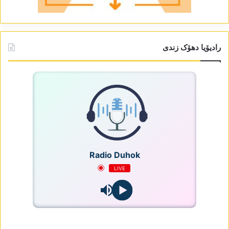
رادیۆیا دھۆک زندی
Radio Duhok
LIVE