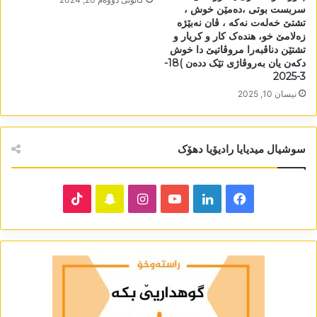
سربست بوتی ،دەمێن خوش ،
تشتێ خەلەت نەکە ، ڤان نەبێژە
زەلامێ خو، ھندەک کار و کریار و
تشتێن دناڤبەرا مروڤاتیێ دا خوش
دکەن یان بەروڤاژی تێک ددەن )18-
3-2025
نیسان 10, 2025
سوشیال میدیایا رادیۆیا دھۆک
TikTok
Snapchat
Instagram
YouTube
LinkedIn
Facebook