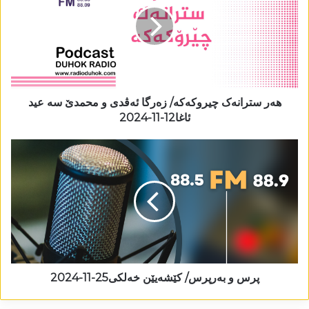
ھەر سترانەک چیروکەکە/ زەرگا ئەڤدی و محمدێ سە عید
ئاغا12-11-2024
پرس و بەرپرس/ کێشەیێن خەلکی25-11-2024