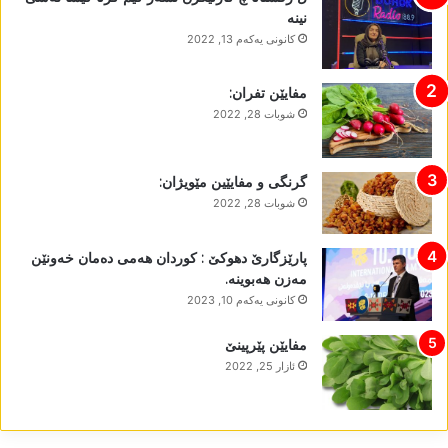
نینە
كانونی یه‌كه‌م 13, 2022
مفایێن تفران:
شوبات 28, 2022
گرنگی و مفایێین مێویژان:
شوبات 28, 2022
پارێزگارێ دھوکێ : کوردان ھەمی دەمان خەونێن
مەزن ھەبوینە.
كانونی یه‌كه‌م 10, 2023
مفایێن پێرپینێ
ئازار 25, 2022