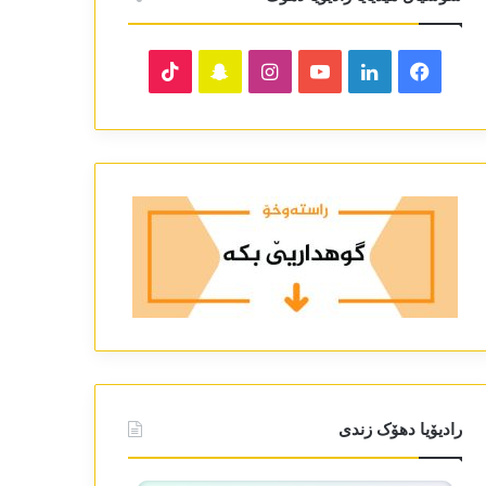
TikTok
Snapchat
Instagram
YouTube
LinkedIn
Facebook
رادیۆیا دھۆک زندی