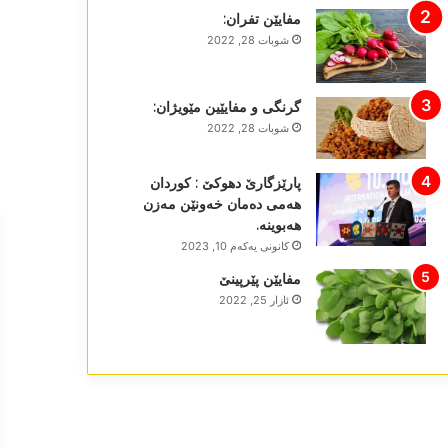
مفایێن تفران:
شوبات 28, 2022
گرنگی و مفایێین مێویژان:
شوبات 28, 2022
پارێزگارێ دھوکێ : کوردان
ھەمی دەمان خەونێن مەزن
ھەبوینە.
كانونی یه‌كه‌م 10, 2023
مفایێن پێرپینێ
ئازار 25, 2022