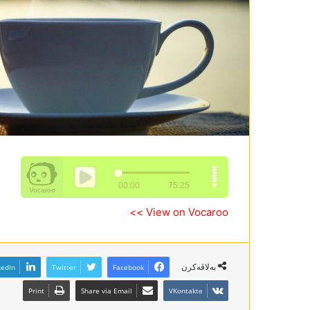
View on Vocaroo >>
بەلاڤەکرن
kedIn
Twitter
Facebook
Print
Share via Email
VKontakte