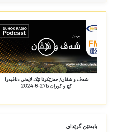
شەڤ و شڤان/ حەژێکرنا ئێک لایەنی دناڤبەرا
کچ و کوران دا27-8-2024
بابەتێن گرێدای