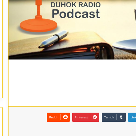
Reddit
Pinterest
Tumblr
Lin