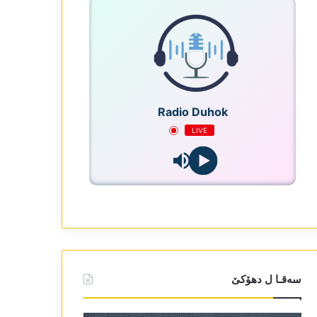
Radio Duhok
LIVE
سەقـا ل دھۆکێ