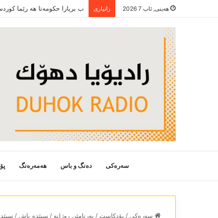
ب بریارا حکومەتا ھە رێما کورد
هەینی, ئاب 7 2026
زانیاری
سەرەکی
دەنگ و باس
هەمەرەنگ
پۆ
سەرەکی
/
پۆدکاست
/
بەرنامێن روژانە
/
سپێدە باش
/
سپێدە