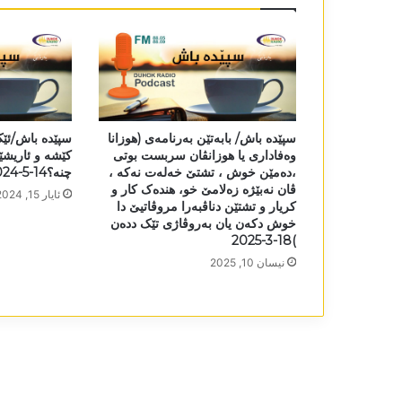
سپێدە باش/ بابەتێن بەرنامەی (ھوزانا
سپێدە باش/ئێک
وەفاداری یا ھوزانڤان سربست بوتی
کێشە و ئاریشێ
،دەمێن خوش ، تشتێ خەلەت نەکە ،
چنە؟14-5-2024
ڤان نەبێژە زەلامێ خو، ھندەک کار و
ئایار 15, 2024
کریار و تشتێن دناڤبەرا مروڤاتیێ دا
خوش دکەن یان بەروڤاژی تێک ددەن
)18-3-2025
نیسان 10, 2025