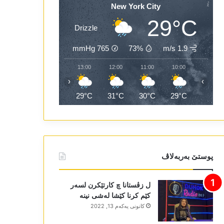
New York City
29°C
Drizzle
mmHg
765
73%
1.9 m/s
15:00
14:00
13:00
12:00
11:00
10:00
‹
›
30°C
28°C
29°C
31°C
30°C
29°C
پوستێ بەربەلاڤ
ل زڤستانا چ کارتێکرن لسەر
کێم کرنا کێشا لەشی نینە
كانونی یه‌كه‌م 13, 2022