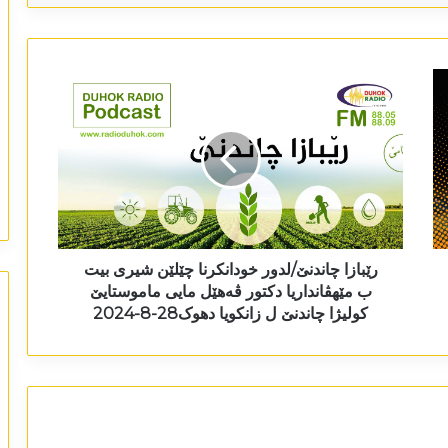
رێبازا چاندنێ/لدور خودانکرنا چێلێن شیری بیت
ب مێھڤانداریا دکتور ڤەھێل مایی ماموستایێ
کولیژا چاندنێ ل زانکویا دھوک28-8-2024