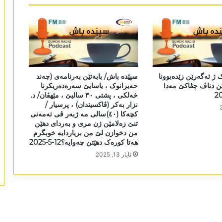
 ژ ئەگەرێن زێدەبوونا
سپێدە باش/ بابەتێن بەرنامەی (چەند
ن دناڤ جڤاکێ مەدا
حەیرانوک ، یاسایێ سەرەدەریکرنا
خەلکی ، پشتی ٣٠ سالیێ ، مێھڤان/ د.
نزار بەکر (ڤاکسیندان) ، پرسیار /
کچەکا (٤٠)سالی مە ژبەر ڤی تەمەنی
تنێ زەلامێن ژن مری و بەردای دھێن
من دخوازن لێ من بریاردایە خوبگرم
ھەتا کورەک دھێتن چەوایە؟12-5-2025
ئایار 13, 2025