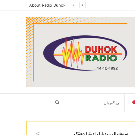
About Radio Duhok
لێ
گەریان
سوشیال میدیایا رادیۆیا دھۆک