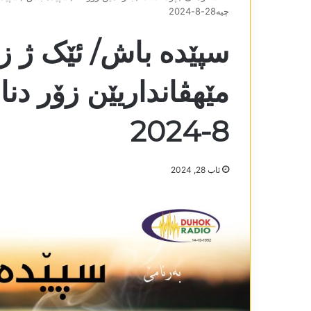
چیە28-8-2024
سپێدە باش/ ئێک ژ زی
8-2024
ئاب 28, 2024