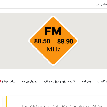
ستانی خەلکێ گوندێن سەر ب ئێدارا زاخو ڤە دشین سەرەدانا گوندیێن خو بکەن
دکاست
بەرنامە
کارمەندێن رادیۆیا دھۆک
دەربارەی مە
ڕاستەوخۆ
 باش/ ئێک ژ زیان یان مفایێن مێھڤانداریێن زۆر دناڤ خەلکێ مەدا