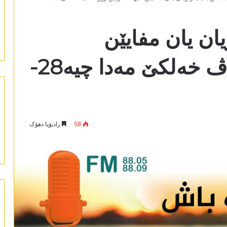
ان یان مفایێن
مێھڤانداریێن زۆر دناڤ خەلکێ مەدا چیە28-
58
رادیۆیا دھۆک