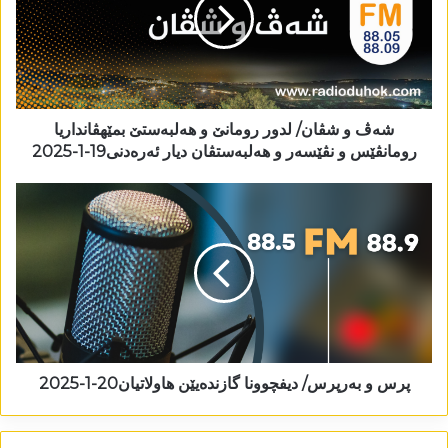
شەڤ و شڤان/ لدور رومانێ و ھەلبەستێ بمێھڤانداریا
رومانڤێس و نڤێسەر و ھەلبەستڤان دیار ئەرەدنی19-1-2025
پرس و بەرپرس/ دیفچوونا گازندەیێن ھاولاتیان20-1-2025