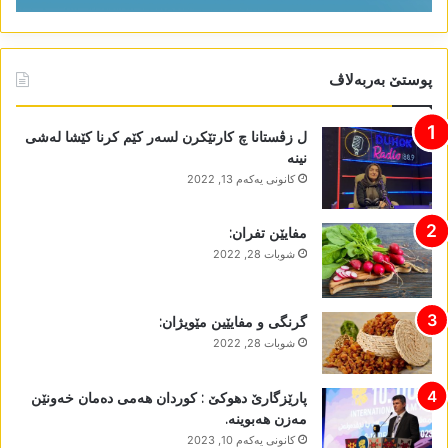
پوستێ بەربەلاڤ
ل زڤستانا چ کارتێکرن لسەر کێم کرنا کێشا لەشی
نینە
كانونی یه‌كه‌م 13, 2022
مفایێن تفران:
شوبات 28, 2022
گرنگی و مفایێین مێویژان:
شوبات 28, 2022
پارێزگارێ دھوکێ : کوردان ھەمی دەمان خەونێن
مەزن ھەبوینە.
كانونی یه‌كه‌م 10, 2023