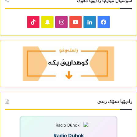
سوشیال میدیایا رادیۆیا دھۆک
TikTok
Snapchat
Instagram
YouTube
LinkedIn
Facebook
رادیۆیا دھۆک زندی
Radio Duhok