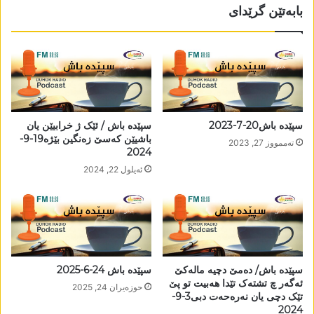
بابەتێن گرێدای
سپێدە باش20-7-2023
سپێدە باش / ئێک ژ خرابیێن یان
باشیێن کەسێ زەنگین بێژە19-9-
تەممووز 27, 2023
2024
ئه‌یلول 22, 2024
سپێدە باش/ دەمێ دچیە مالەکێ
سپێدە باش 24-6-2025
ئەگەر چ تشتەک تێدا ھەبیت تو پێ
حوزه‌یران 24, 2025
تێک دچی یان نەرەحەت دبی3-9-
2024