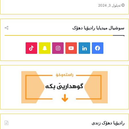
ئه‌یلول 3, 2024
سوشیال میدیایا رادیۆیا دھۆک
TikTok
Snapchat
Instagram
YouTube
LinkedIn
Facebook
رادیۆیا دھۆک زندی