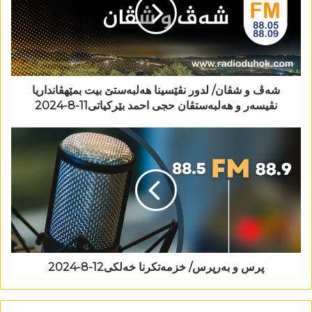
شەڤ و شڤان/ لدور نڤێسینا ھەلبەستێ بیت بمێھڤانداریا
نڤیسەر و ھەلبەستڤان حجی احمد بێرکیاتی11-8-2024
پرس و بەرپرس/ خزمەتکرنا خەلکی12-8-2024