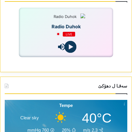
Radio Duhok
LIVE
سەقـا ل دھۆکێ
Tempe
40°C
Clear sky
mmHg
760
26%
2.3 m/s