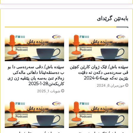
بابەتێن گرێدای
سپێدە باش/ ئێک ژوان کارێن کچێن
سپێدە باش/ دڤی سەردەمی دا بو
ڤی سەردەمی دکەن تە دڤێت
ب دەستڤەئینانا داھاتی مالەکی
بێژیێ نەکە چیە6-6-2024
زەلام تنێ بەسە یان پێتڤیە ژن ژی
کاربکەتن28-1-2025
حوزه‌یران 6, 2024
شوبات 1, 2025