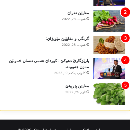
مفایێن تفران:
شوبات 28, 2022
گرنگی و مفایێین مێویژان:
شوبات 28, 2022
پارێزگارێ دھوکێ : کوردان ھەمی دەمان خەونێن
مەزن ھەبوینە.
كانونی یه‌كه‌م 10, 2023
مفایێن پێرپینێ
ئازار 25, 2022
ھەمی مافێن بەلاڤکرنێ د پاراستینە بۆ رادیۆیا دھۆک 2026 ©