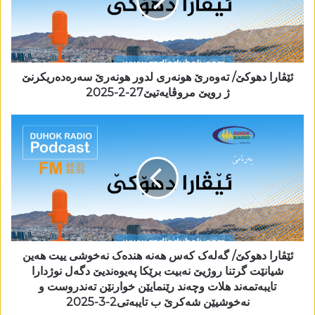
ئێڤارا دھوکێ/ تەوەرێ ھونەری لدور ھونەرێ سەرەدەریکرنێ
ژ رویێ مروڤایەتیێ27-2-2025
ئێڤارا دھوکێ/ گەلەک کەس ھەنە ھندەک نەخوشی ییت ھەین
شیانێت گرتنا روژیێ نەبیت برێکا پەیوەندیێ دگەل نوژدارا
تایبەتمەند ھلات وچەند رێنمایێن خوارنێن تەندروست و
نەخوشیێن شەکرێ ب تایبەتی2-3-2025