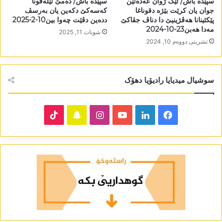
سپێدە باش/ ئێک ژوان عەدەتێن
سپێدە باش/ دەمێ تێلەفونا
جوان یان کرێت بێژە دقوناغا
کەسەکێ دکەین یان بەرسڤ
پێکئینانا ھەڤژینیێ دا دناڤ جڤاکێ
ددەین دڤێت چەوا بین10-2-2025
مەدا ھەبن23-10-2024
شوبات 11, 2025
تشرینی دووه‌م 10, 2024
سوشیال میدیایا رادیۆیا دھۆک
TikTok
Snapchat
Instagram
YouTube
LinkedIn
Facebook