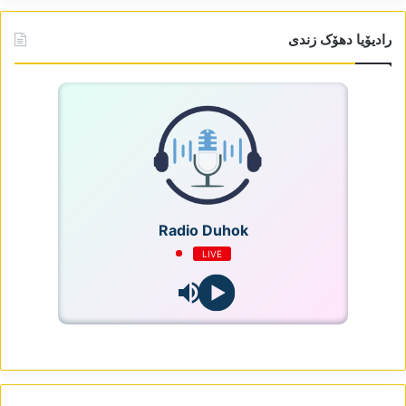
رادیۆیا دھۆک زندی
Radio Duhok
LIVE