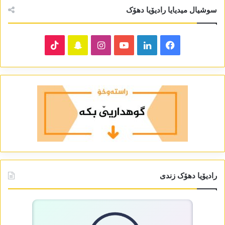
سوشیال میدیایا رادیۆیا دھۆک
TikTok
Snapchat
Instagram
YouTube
LinkedIn
Facebook
رادیۆیا دھۆک زندی