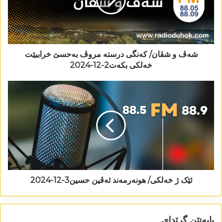
شەڤ و شڤان/ کەنگی درستە مروڤ بەحسێ خرابیێت
خەلکی بکەت2-12-2024
ئێک ژ خەلکی/ ھونەرمەند ئەڤین حسین3-12-2024
بابەتێن گرێدای