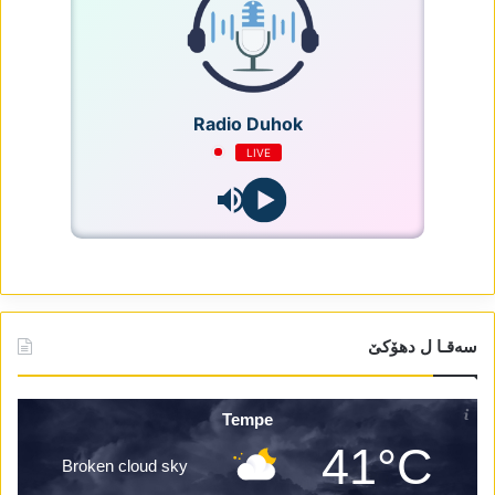
Radio Duhok
LIVE
سەقـا ل دھۆکێ
Tempe
41°C
Broken cloud sky