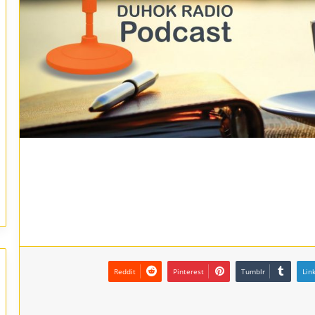
Reddit
Pinterest
Tumblr
Lin