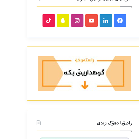
TikTok
Snapchat
Instagram
YouTube
LinkedIn
Facebook
رادیۆیا دھۆک زندی