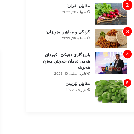
مفایێن تفران:
شوبات 28, 2022
گرنگی و مفایێین مێویژان:
شوبات 28, 2022
پارێزگارێ دھوکێ : کوردان
ھەمی دەمان خەونێن مەزن
ھەبوینە.
كانونی یه‌كه‌م 10, 2023
مفایێن پێرپینێ
ئازار 25, 2022