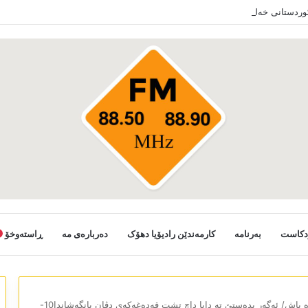
کوردستانی خەلکێ گوندێن سەر ب ئێدارا زاخو ڤە دشین سەرەدانا گوندیێن خو بکەن
دکاست
بەرنامە
کارمەندێن رادیۆیا دھۆک
دەربارەی مە
ڕاستەوخۆ
سپێدە باش/ ئەگەر بدەستێ تە دابا داچ تشت قەدەغەکەی دڤان بانگەشاندا10-