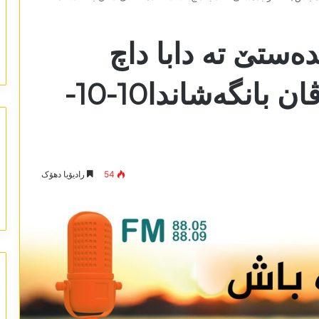
ەستێ تە دابا داچ
تشت قەدەغەکەی دڤان بانگەشاندا10-10-
54
رادیۆیا دھۆک