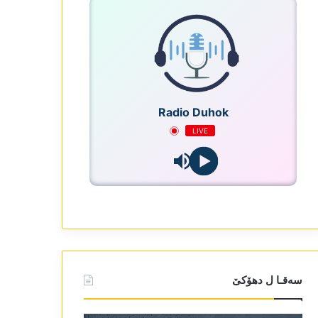
Radio Duhok
LIVE
سەقـا ل دھۆکێ