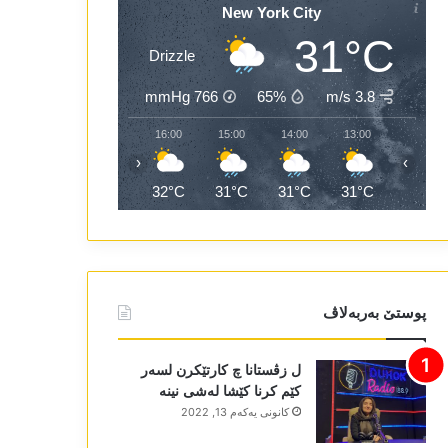
New York City
31°C
Drizzle
mmHg
766
65%
3.8 m/s
18:00
17:00
16:00
15:00
14:00
13:00
‹
›
31°C
32°C
32°C
31°C
31°C
31°C
پوستێ بەربەلاڤ
ل زڤستانا چ کارتێکرن لسەر
کێم کرنا کێشا لەشی نینە
كانونی یه‌كه‌م 13, 2022