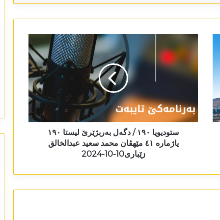
ستودیویا ١٩٠ / دگەل بەربژێرێ لیستا ١٩٠
یاژمارە ٤١ مێھڤان محمد سعید عبدالخالق
زێباری10-10-2024