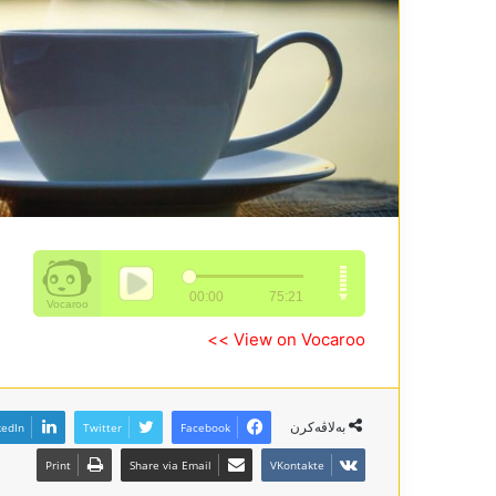
View on Vocaroo >>
بەلاڤەکرن
kedIn
Twitter
Facebook
Print
Share via Email
VKontakte