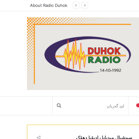
About Radio Duhok
لێ
گەریان
سوشیال میدیایا رادیۆیا دھۆک