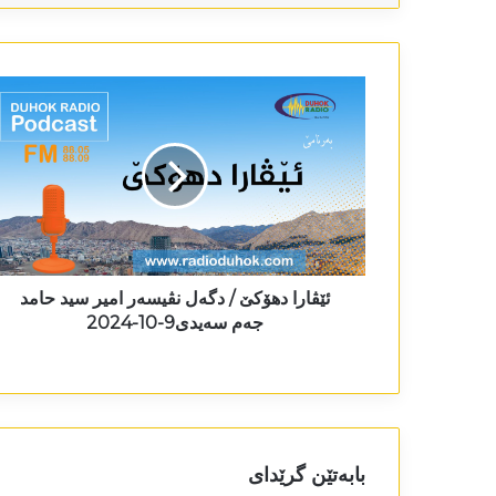
ئێڤارا دھۆکێ / دگەل نڤیسەر امیر سید حامد
جەم سەیدی9-10-2024
بابەتێن گرێدای