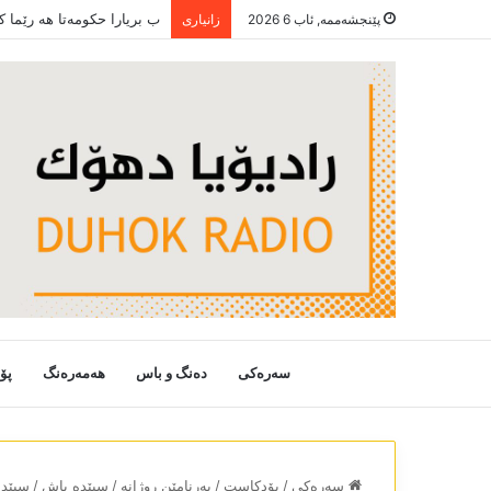
ب بریارا حکومەتا ھە رێما 
پێنجشەممە, ئاب 6 2026
زانیاری
سەرەکی
دەنگ و باس
هەمەرەنگ
پۆ
سەرەکی
/
پۆدکاست
/
بەرنامێن روژانە
/
سپێدە باش
/