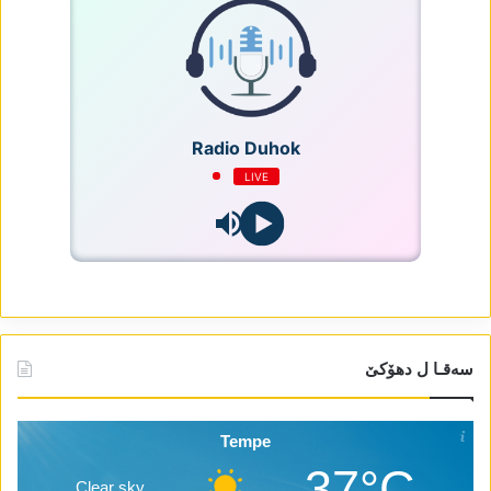
Radio Duhok
LIVE
سەقـا ل دھۆکێ
Tempe
37°C
Clear sky