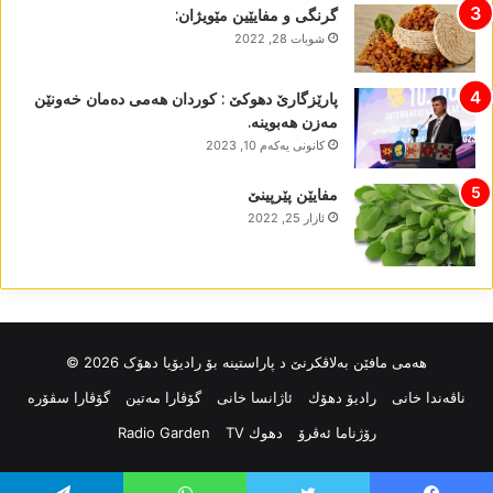
گرنگی و مفایێین مێویژان:
شوبات 28, 2022
پارێزگارێ دھوکێ : کوردان ھەمی دەمان خەونێن
مەزن ھەبوینە.
كانونی یه‌كه‌م 10, 2023
مفایێن پێرپینێ
ئازار 25, 2022
ھەمی مافێن بەلاڤکرنێ د پاراستینە بۆ رادیۆیا دھۆک 2026 ©
ناڤه‌ندا خانی
رادیۆ دهۆك
ئاژانسا خانی
گۆڤارا مەتین
گۆڤارا سڤۆرە
رۆژناما ئەڤرۆ
دهوك TV
Radio Garden