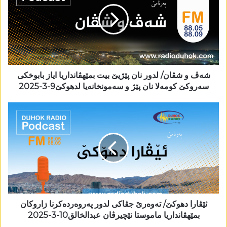
شەڤ و شڤان/ لدور نان پێژیێ بیت بمێھڤانداریا ایاز بابوخکی
سەروکێ کومەلا نان پێژ و سەمونخانەیا لدھوکێ9-3-2025
ئێڤارا دھوکێ/ تەوەرێ جڤاکی لدور پەروەردەکرنا زاروکان
بمێھڤانداریا ماموستا نێچیرڤان عبدالخالق10-3-2025