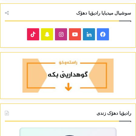
سوشیال میدیایا رادیۆیا دھۆک
TikTok
Snapchat
Instagram
YouTube
LinkedIn
Facebook
رادیۆیا دھۆک زندی