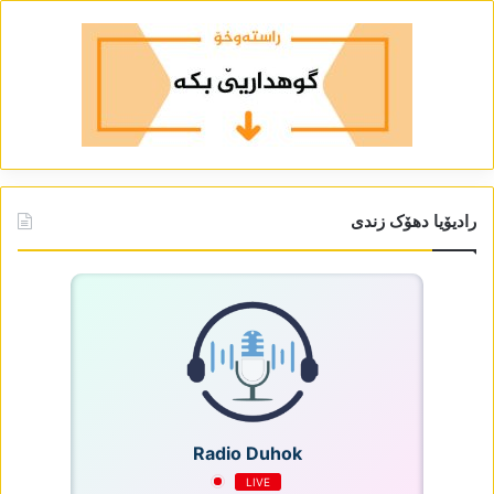
رادیۆیا دھۆک زندی
Radio Duhok
LIVE