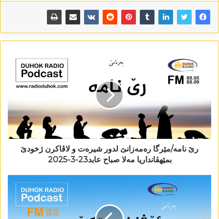
رێ نامە/مێرگا رەمەزانێ لدور شیرەت و لاڤاکرن ژخودێ
بمێھڤانداریا مەلا صباح عابد23-3-2025