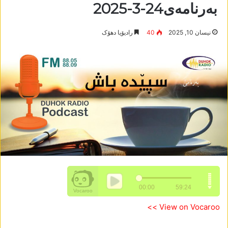
بەرنامەی24-3-2025
نیسان 10, 2025
40
رادیۆیا دھۆک
View on Vocaroo >>