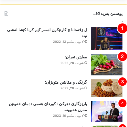
پوستێ بەربەلاڤ
ل زڤستانا چ کارتێکرن لسەر کێم کرنا کێشا لەشی
نینە
كانونی یه‌كه‌م 13, 2022
مفایێن تفران:
شوبات 28, 2022
گرنگی و مفایێین مێویژان:
شوبات 28, 2022
پارێزگارێ دھوکێ : کوردان ھەمی دەمان خەونێن
مەزن ھەبوینە.
كانونی یه‌كه‌م 10, 2023