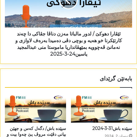
ئێڤارا دھوکێ / لدور مالباتا مەزن دناڤا جڤاکی دا چەند
کارتێکرنا خو ھەیە و بوچی دڤی دەمیدا بەرەف لاوازی و
نەمانێ ڤەچوویە بمێھڤانداریا ماموستا منی عبدالمجید
یاسین24-3-2025
بابەتێن گرێدای
سپێدە باش31-3-2024
سپێدە باش/ دگەل کەس و جھێن
بیانی دڤێت مروڤ یێ چەوا بیت و
نیسان 2, 2024