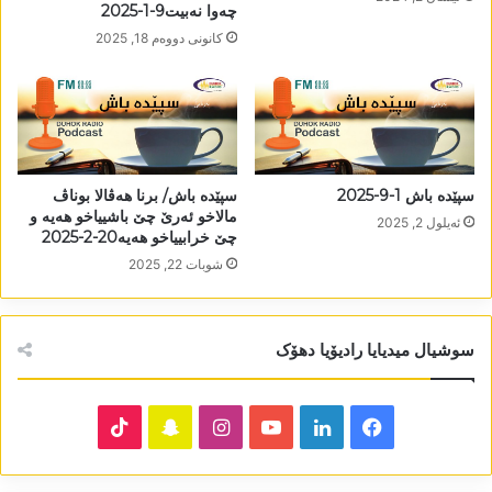
چەوا نەبیت9-1-2025
كانونی دووه‌م 18, 2025
سپێدە باش 1-9-2025
سپێدە باش/ برنا ھەڤالا بوناڤ
مالاخو ئەرێ چێ باشییاخو ھەیە و
ئه‌یلول 2, 2025
چێ خرابییاخو ھەیە20-2-2025
شوبات 22, 2025
سوشیال میدیایا رادیۆیا دھۆک
TikTok
Snapchat
Instagram
YouTube
LinkedIn
Facebook