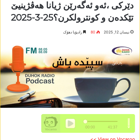
دێرکی ،ئەو ئەگەرێن ژیانا ھەڤژینیێ
تێکدەن و کونترولکرن؟25-3-2025
نیسان 12, 2025
80
رادیۆیا دھۆک
View on Vocaroo >>