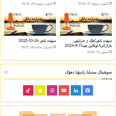
كانونی دووه‌م 27, 2024
كانونی دووه‌م 23, 2024
سپێدە باش/ئێک ژ خرابیێن
سپێدە باش 24-10-2023
بازارکرنا ئونلاین چیە11-9-2024
تشرینی یه‌كه‌م 28, 2023
ئه‌یلول 15, 2024
سوشیال میدیایا رادیۆیا دھۆک
TikTok
Snapchat
Instagram
YouTube
LinkedIn
Facebook