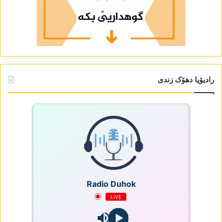
رادیۆیا دھۆک زندی
Radio Duhok
LIVE