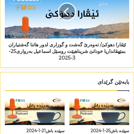
ئێڤارا دھوکێ/ تەوەرێ گەشت و گوزاری لدور ھاتنا گەشتیاران
بمێھڤانداریا خودانێ شریناھیێت روسێل اسماعیل بەرواری25-
3-2025
بابەتێن گرێدای
سپێدە باش25-1-2024
سپێدە باش21-1-2024