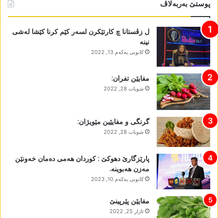
پوستێ بەربەلاڤ
ل زڤستانا چ کارتێکرن لسەر کێم کرنا کێشا لەشی
نینە
كانونی یه‌كه‌م 13, 2022
مفایێن تفران:
شوبات 28, 2022
گرنگی و مفایێین مێویژان:
شوبات 28, 2022
پارێزگارێ دھوکێ : کوردان ھەمی دەمان خەونێن
مەزن ھەبوینە.
كانونی یه‌كه‌م 10, 2023
مفایێن پێرپینێ
ئازار 25, 2022