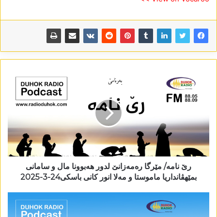
رێ نامە/ مێرگا رەمەزانێ لدور ھەبوونا مال و سامانی
بمێھڤانداریا ماموستا و مەلا انور کانی باسکی24-3-2025