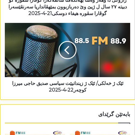
زاروکی دا وھەر وەسا بھەلکەفتا سالڤەگەرا گوڤارا سڤورە کو
دبیتە ٢٧ سال ل ژیێ وێ دەربازبوون بمێھڤانداریا سەرنڤێسەرا
گوڤارا سڤورە ھیفاء دوسکی21-4-2025
ئێک ژ خەلکی/ ئێک ژ زیندانیێت سیاسی صديق حاجی میرزا
کوچەر22-4-2025
بابەتێن گرێدای