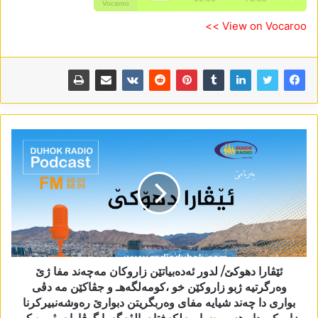
View on Vocaroo >>
ئێڤارا دھوکێ/ لدور ئەدەبیاتێن زاروکان مەچەند مفا ژێ
وەرگرتیە ژبو زاروکێن خو ،کومەلگەھـ و جڤاکێن مە دڤی
بواری دا چەند شیایە مفای وەربگریتن دبوارێ رەوشەنبیرکرنا