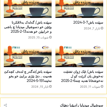
سپێدە باش7-3-2024
سپێدە باش/ گەلەک بەلاڤکرنا
وێنێن خو دسوشیال میدیادا چ باشی
ئازار 7, 2024
و خرابیێن خو ھەنە13-2-2025
شوبات 15, 2025
سپێدە باش/ ئێک ژوان تشتێت
سپێدە باش/ئەگەر چ لدەف کچەکێ
نەخوش یان کرێت کو ل
ھەبیت .. دێ بێژی برایێ خو بخو
نەخوشخانا ھەیە چنە6-2-2025
نەئینە؟15-5-2024
شوبات 11, 2025
ئایار 15, 2024
سوشیال میدیایا رادیۆیا دھۆک