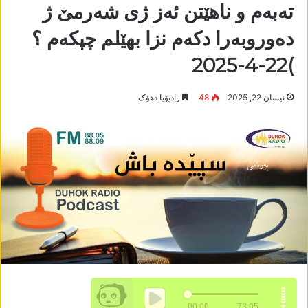
تەبەم و ناھێتن ئەز ژی شەرمێ ژ
دەوروبەرا دکەم نزا بھێلم چپکەم ؟
)22-4-2025
نیسان 22, 2025
48
رادیۆیا دھۆک