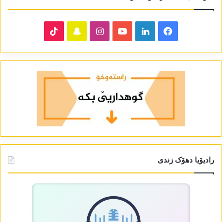
TikTok
Snapchat
Instagram
YouTube
LinkedIn
Facebook
رادیۆیا دھۆک زندی