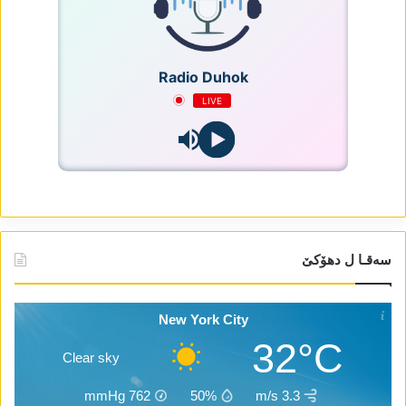
Radio Duhok
LIVE
سەقـا ل دھۆکێ
New York City
32°C
Clear sky
mmHg
762
50%
3.3 m/s