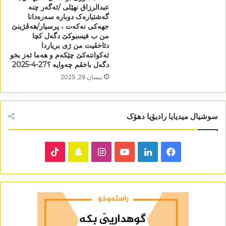
عبدالرزاق نھێلی /ئەگەر چنە
گەشتیارەک دوبارە سەرەدانا
جھەکی نەکەت ، پرسیار/ھەڤژینێ
من ب فیسبوکێ دگەل کچا
دئاخڤیت من ژی بریاردا
ئەکوانتەکێ چێکەم و ھەما ئەز بخو
دگەل باخڤم چەوایە ؟27-4-2025
نیسان 29, 2025
سوشیال میدیایا رادیۆیا دھۆک
TikTok
Snapchat
Instagram
YouTube
LinkedIn
Facebook