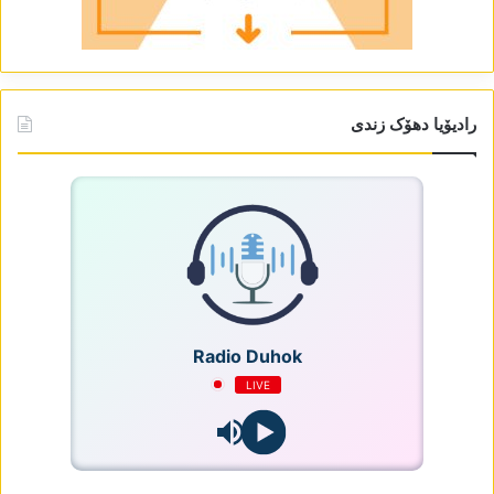
رادیۆیا دھۆک زندی
Radio Duhok
LIVE