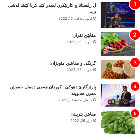
ل زڤستانا چ کارتێکرن لسەر کێم کرنا کێشا لەشی
نینە
كانونی یه‌كه‌م 13, 2022
مفایێن تفران:
شوبات 28, 2022
گرنگی و مفایێین مێویژان:
شوبات 28, 2022
پارێزگارێ دھوکێ : کوردان ھەمی دەمان خەونێن
مەزن ھەبوینە.
كانونی یه‌كه‌م 10, 2023
مفایێن پێرپینێ
ئازار 25, 2022