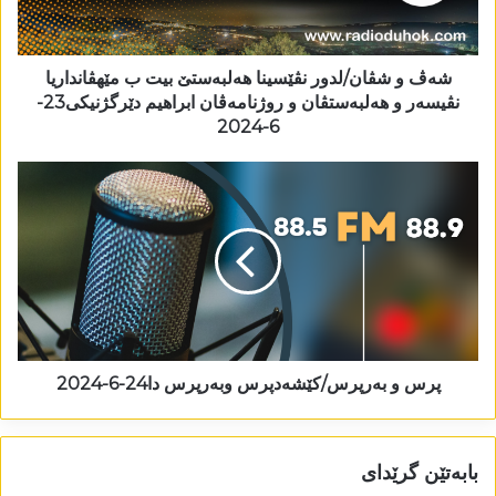
شەڤ و شڤان/لدور نڤێسینا ھەلبەستێ بیت ب مێھڤانداریا
نڤیسەر و ھەلبەستڤان و روژنامەڤان ابراھیم دێرگژنیکی23-
6-2024
پرس و بەرپرس/کێشەدپرس وبەرپرس دا24-6-2024
بابەتێن گرێدای