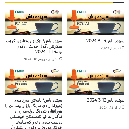
سپێدە باش14-8-2023
سپێدە باش/ ئێک ژ رەفتارێن کرێت
سکرتێر دگەل خەلکی دکەن
ئاب 15, 2023
چنە14-11-2024
تشرینی دووه‌م 18, 2024
سپێدە باش12-3-2024
سپێدە باش/ بابەتێن بەرنامەی
(ھوزانا رندێ سینگ باغ و بیستانێ یا
ئازار 12, 2024
ھوزانڤان بێدەنگ دولەمەری ،
ئەگەر تە ڤیا کەسەکێ خوشتڤی
دەست بدەی ، ئەو کەسایەتیا
خەلک ھزرێ بو دکەن ، مێھڤان/