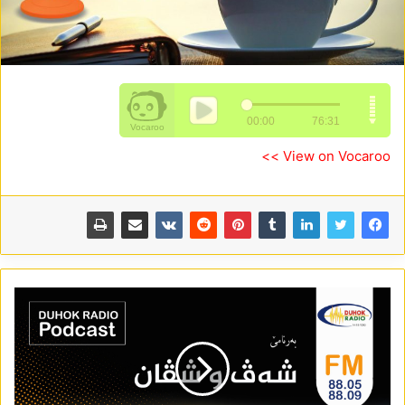
View on Vocaroo >>