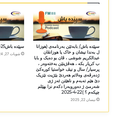
سپێدە باش/ بابەتێن بەرنامەی (ھوزانا
سپێدە باش25-2-2024
ل بەندا نیشان و خاک یا ھوزانڤان
شوبات 27, 2024
عبدالکریم شوشی ، ڤان بو دەیک و بابا
ب کریار بکە ، ھەڤژینێن بەختەوەر ،
پرسیار/ سال و نیڤ خواستیا کورەکێ
ژدەرڤەی وەلاتم ھەردێ بێژیت نێزیک
دێ ھێم تەبەم و ناھێتن ئەز ژی
شەرمێ ژ دەوروبەرا دکەم نزا بھێلم
چپکەم ؟ )22-4-2025
نیسان 22, 2025