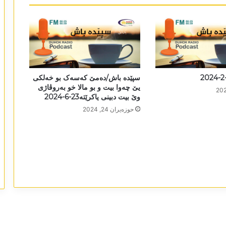
سپێدە باش/دەمێ کەسەک بو خەلکی
یێ چەوا بیت و بو مالا خو بەروڤاژی
وێ بیت دبینی یاکرێتە23-6-2024
حوزه‌یران 24, 2024