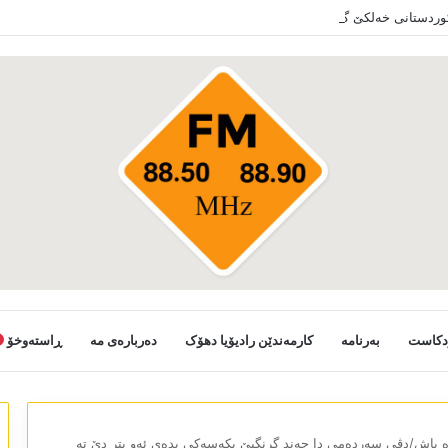
کوردستانی خەلکێ گوندێن سەر ب ئێدارا زاخو ڤە دشین سەرەدانا گوندیێن خو بکەن
دکاست
بەرنامە
کارمەندێن رادیۆیا دھۆک
دەربارەی مە
ڕاستەوخۆ
 باش/دڤی سەردەمی دا چەند گرنگیێ بکەسەکی بدەی ئەو پتر دێ تە