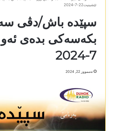
ئێشینیت22-7-2024
سپێدە باش/دڤی سەر
7-2024
تەممووز 22, 2024