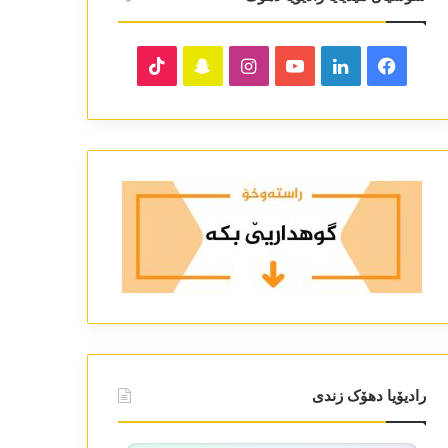
TikTok
Snapchat
Instagram
YouTube
LinkedIn
Facebook
رادیۆیا دھۆک زندی