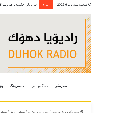
ب بریارا حکومەتا ھە رێما 
پێنجشەممە, ئاب 6 2026
زانیاری
سەرەکی
دەنگ و باس
هەمەرەنگ
پۆ
سەرەکی
/
پۆدکاست
/
بەرنامێن روژانە
/
سپێدە باش
/
سپێدە