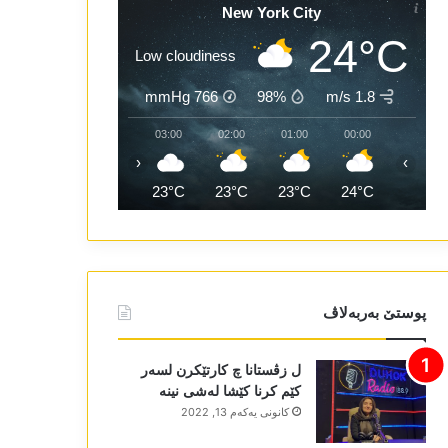
New York City
24°C
Low cloudiness
mmHg
766
98%
1.8 m/s
05:00
04:00
03:00
02:00
01:00
00:00
‹
›
23°C
23°C
23°C
23°C
23°C
24°C
پوستێ بەربەلاڤ
ل زڤستانا چ کارتێکرن لسەر
کێم کرنا کێشا لەشی نینە
كانونی یه‌كه‌م 13, 2022