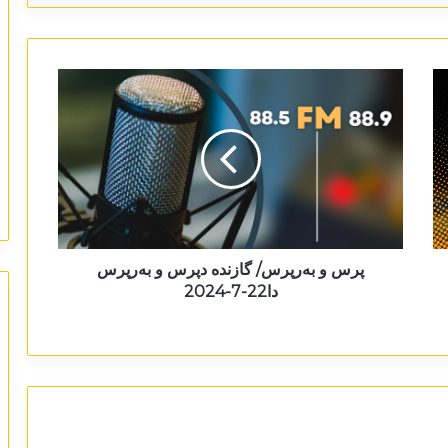
پرس و بەرپرس/ گازندە دپرس و بەرپرس
دا22-7-2024