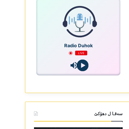
Radio Duhok
LIVE
سەقـا ل دھۆکێ