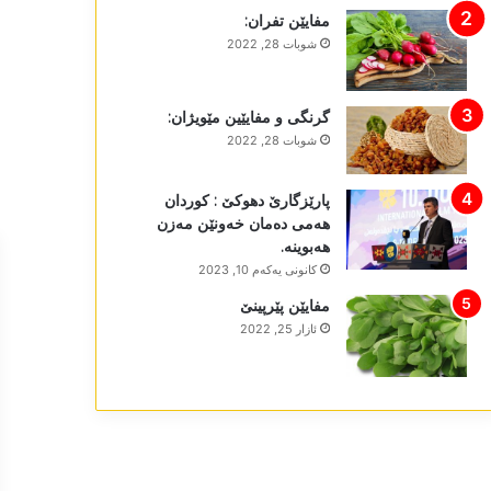
مفایێن تفران:
شوبات 28, 2022
گرنگی و مفایێین مێویژان:
شوبات 28, 2022
پارێزگارێ دھوکێ : کوردان
ھەمی دەمان خەونێن مەزن
ھەبوینە.
كانونی یه‌كه‌م 10, 2023
مفایێن پێرپینێ
ئازار 25, 2022