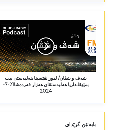
شەڤ و شڤان/ لدور نڤێسینا ھەلبەستێ بیت
بمێھڤانداریا ھەلبەستڤان ھەژار قەردەشا21-7-
2024
بابەتێن گرێدای