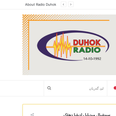
About Radio Duhok
لێ
گەریان
سوشیال میدیایا رادیۆیا دھۆک