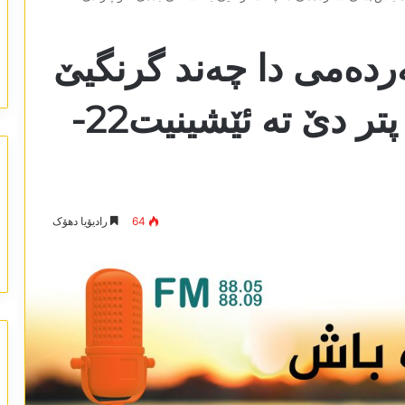
دەمی دا چەند گرنگیێ
بکەسەکی بدەی ئەو پتر دێ تە ئێشینیت22-
64
رادیۆیا دھۆک