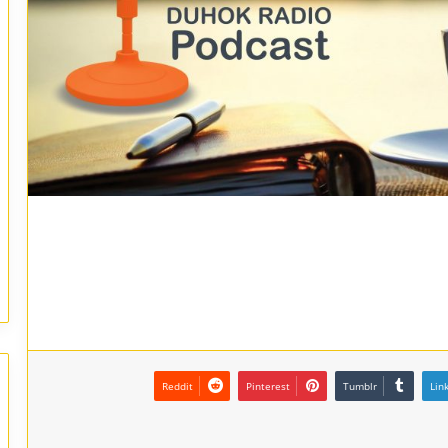
Reddit
Pinterest
Tumblr
Lin