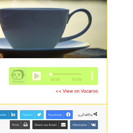
View on Vocaroo >>
بەلاڤەکرن
kedIn
Twitter
Facebook
Print
Share via Email
VKontakte