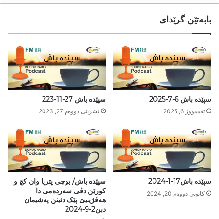
بابەتێن گرێدای
سپێدە باش 6-7-2025
سپێدە باش 27-11-223
تەممووز 6, 2025
تشرینی دووه‌م 27, 2023
سپێدە باش17-1-2024
سپێدە باش/ بوچی پتریا وان کچ و
کورێن دڤی سەردەمی دا
كانونی دووه‌م 20, 2024
ھەڤژینیێ پێک دئینن پەشیمان
دبن2-9-2024