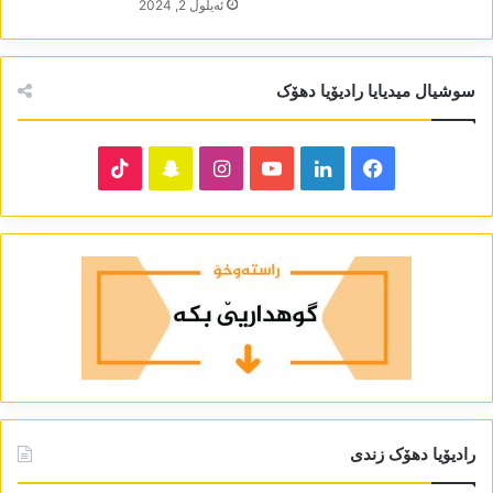
ئه‌یلول 2, 2024
سوشیال میدیایا رادیۆیا دھۆک
TikTok
Snapchat
Instagram
YouTube
LinkedIn
Facebook
رادیۆیا دھۆک زندی