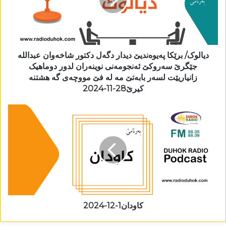
دیالوک/ برێکا پەیوەندیێ دیدار دگەل دکتور شاخەوان عبداللە
جێگرێ سەروکێ ئەنجومەنی نوینەران لدور دوماھیک
زانیاریێت لسەر بابەتێ مە لە فێ مووچەی گە ھشتنە
کیرێ28-11-2024
کاودان1-12-2024