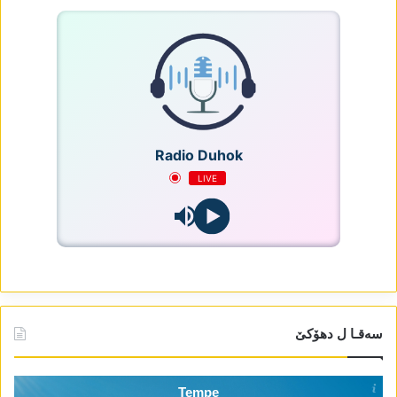
Radio Duhok
LIVE
سەقـا ل دھۆکێ
Tempe