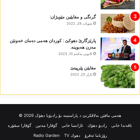
گرنگی و مفایێین مێویژان:
شوبات 28, 2022
پارێزگارێ دھوکێ : کوردان ھەمی دەمان خەونێن
مەزن ھەبوینە.
كانونی یه‌كه‌م 10, 2023
مفایێن پێرپینێ
ئازار 25, 2022
ھەمی مافێن بەلاڤکرنێ د پاراستینە بۆ رادیۆیا دھۆک 2026 ©
ناڤه‌ندا خانی
رادیۆ دهۆك
ئاژانسا خانی
گۆڤارا مەتین
گۆڤارا سڤۆرە
رۆژناما ئەڤرۆ
دهوك TV
Radio Garden