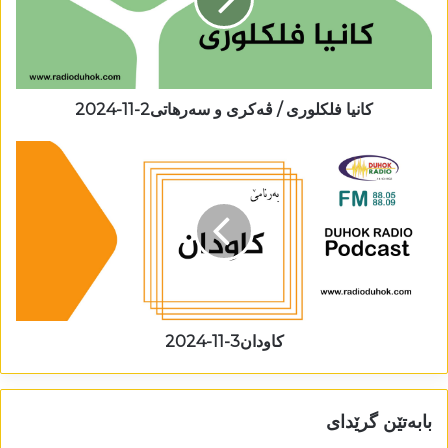
کانیا فلکلوری / ڤەکری و سەرھاتی2-11-2024
کاودان3-11-2024
بابەتێن گرێدای