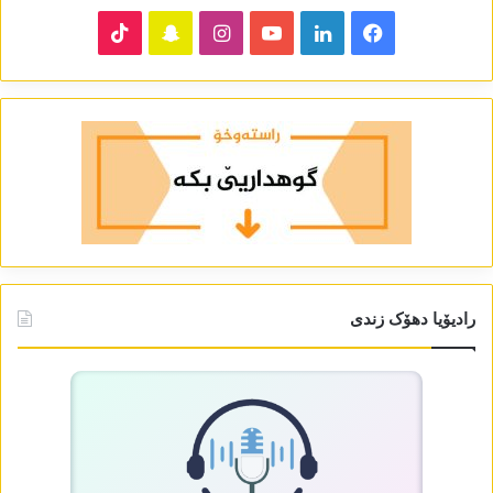
TikTok
Snapchat
Instagram
YouTube
LinkedIn
Facebook
رادیۆیا دھۆک زندی