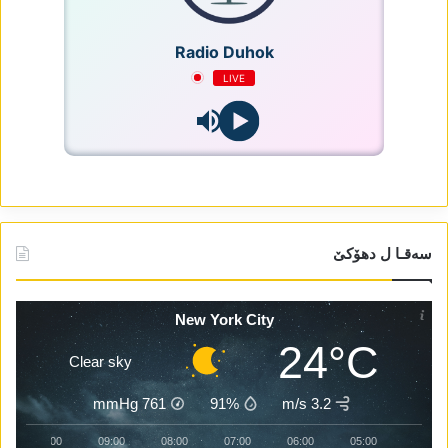
Radio Duhok
LIVE
سەقـا ل دھۆکێ
New York City
24°C
Clear sky
mmHg
761
91%
3.2 m/s
10:00
09:00
08:00
07:00
06:00
05:00