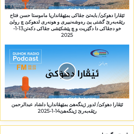
ئێڤارا دھوکێ/ بابەتێ جڤاکی بمێھڤانداریا ماموستا حسن فتاح
رێڤەبەرێ گشتی یێ رەوشەنبیری و ھونەری لدھوکێ چ رولێ
خو دجڤاکی دا دگێریت و چ پێشکێشی جڤاکی دکەتن13-1-
2025
ئێڤارا دھوکێ/ لدور ژینگەھێ بمێھڤانداریا دلشاد عبدالرحمن
رێڤەبەرێ ژینگەھێ14-1-2025