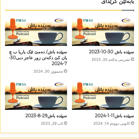
بابەتێن گرێدای
سپێدە باش 30-10-2023
سپێدە باش/ دەمێ ئێک یاریا ب چ
یان کێ دکەتن زور عاجز دبی30-
تشرینی یه‌كه‌م 30, 2023
7-2024
تەممووز 30, 2024
سپێدە باش11-1-2024
سپێدە باش29-8-2023
كانونی دووه‌م 14, 2024
ئاب 29, 2023