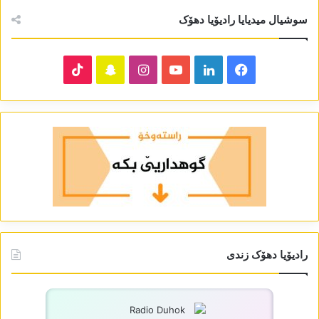
سوشیال میدیایا رادیۆیا دھۆک
TikTok
Snapchat
Instagram
YouTube
LinkedIn
Facebook
رادیۆیا دھۆک زندی