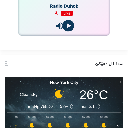
Radio Duhok
LIVE
سەقـا ل دھۆکێ
New York City
26°C
Clear sky
mmHg
765
92%
3.1 m/s
06:00
05:00
04:00
03:00
02:00
01:00
‹
›