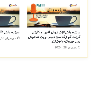
سپێدە باش/ئێک ژوان لڤین و کارێن
سپێدە باش 18-6-2025
کرێت کو ژکەسێ دبینی و پێ نەخوش
حوزه‌یران 18, 2025
دبی چیە24-7-2024
تەممووز 28, 2024