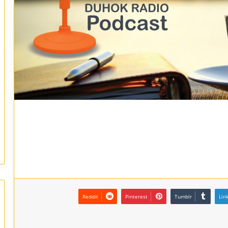
Reddit
Pinterest
Tumblr
Lin