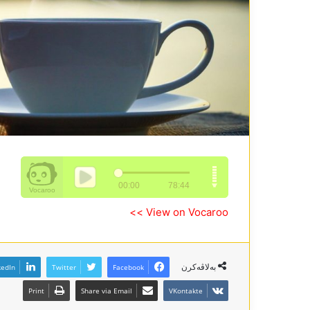
View on Vocaroo >>
بەلاڤەکرن
kedIn
Twitter
Facebook
Print
Share via Email
VKontakte