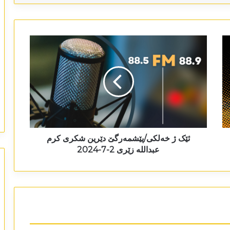
ئێک ژ خەلکی/پێشمەرگێ دێرین شکری کرم
عبداللە زێری 2-7-2024