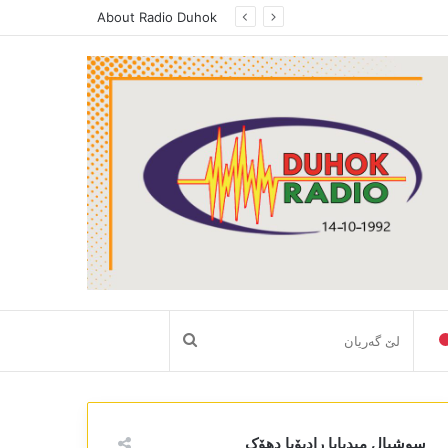
About Radio Duhok
لێ
گەریان
سوشیال میدیایا رادیۆیا دھۆک