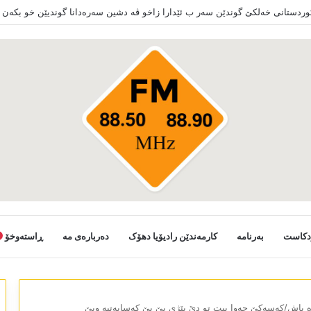
کوردستانی خەلکێ گوندێن سەر ب ئێدارا زاخو ڤە دشین سەرەدانا گوندیێن خو بکەن
دکاست
بەرنامە
کارمەندێن رادیۆیا دھۆک
دەربارەی مە
ڕاستەوخۆ
 باش/کەسەکێ چەوا بیت تو دێ بێژی یێ بێ کەسایەتیە وبێ