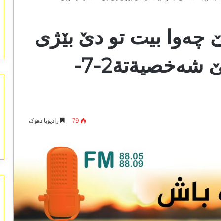
چەوا بیت تو دێ بێژی
یێ بێ کەسایەتیە وبێ شەخصيةتة2-7-
79
رادیۆیا دھۆک