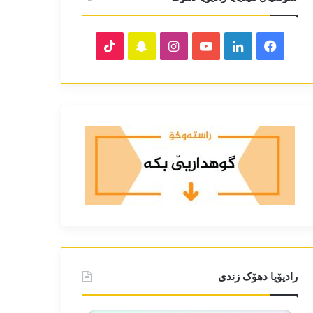
TikTok
Snapchat
Instagram
YouTube
LinkedIn
Facebook
رادیۆیا دھۆک زندی