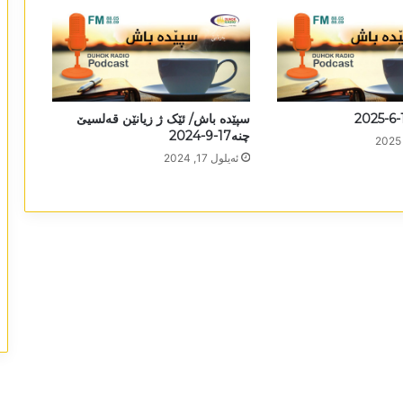
سپێدە باش/ ئێک ژ زیانێن قەلسیێ
چنە17-9-2024
ئه‌یلول 17, 2024