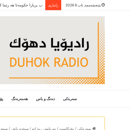
ب بریارا حکومەتا ھە رێما 
پێنجشەممە, ئاب 6 2026
زانیاری
سەرەکی
دەنگ و باس
هەمەرەنگ
پۆ
سەرەکی
/
پۆدکاست
/
بەرنامێن روژانە
/
سپێدە باش
/
سپێدە