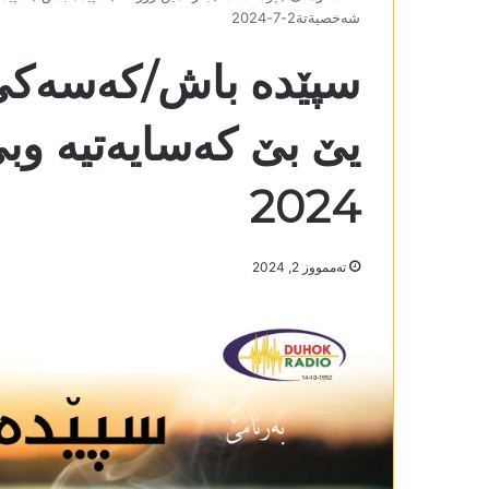
شەخصيةتة2-7-2024
سپێدە باش/کەسەکێ 
2024
تەممووز 2, 2024