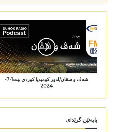
شەڤ و شڤان/لدور کومیدیا کوردی بیت1-7-
2024
بابەتێن گرێدای