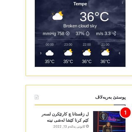
Tempe
36°C
Broken cloud sky
mmHg
758
37%
3.3 m/s
02:00
01:00
00:00
23:00
22:00
21:00
‹
›
33°C
34°C
35°C
35°C
36°C
36°C
پوستێ بەربەلاڤ
ل زڤستانا چ کارتێکرن لسەر
کێم کرنا کێشا لەشی نینە
كانونی یه‌كه‌م 13, 2022