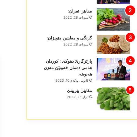
مفایێن تفران:
شوبات 28, 2022
گرنگی و مفایێین مێویژان:
شوبات 28, 2022
پارێزگارێ دھوکێ : کوردان
ھەمی دەمان خەونێن مەزن
ھەبوینە.
كانونی یه‌كه‌م 10, 2023
مفایێن پێرپینێ
ئازار 25, 2022