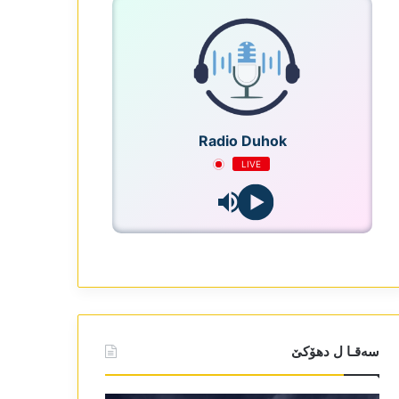
Radio Duhok
LIVE
سەقـا ل دھۆکێ