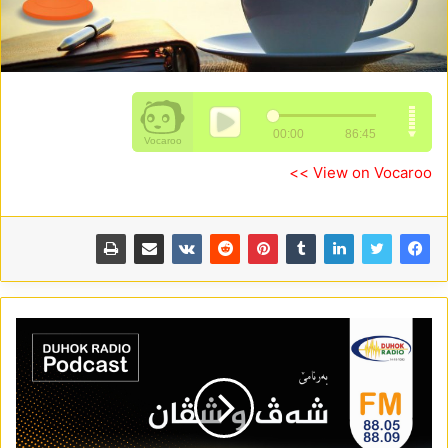
View on Vocaroo >>