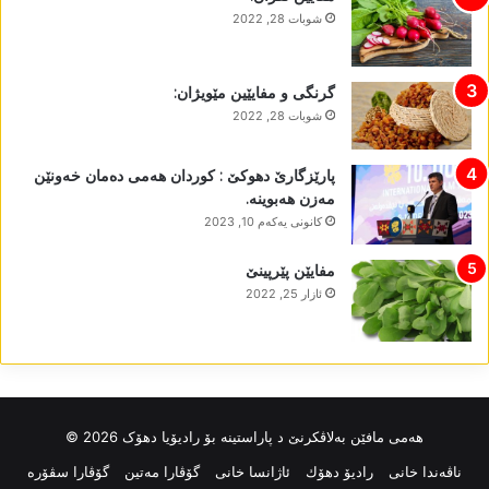
شوبات 28, 2022
گرنگی و مفایێین مێویژان:
شوبات 28, 2022
پارێزگارێ دھوکێ : کوردان ھەمی دەمان خەونێن
مەزن ھەبوینە.
كانونی یه‌كه‌م 10, 2023
مفایێن پێرپینێ
ئازار 25, 2022
ھەمی مافێن بەلاڤکرنێ د پاراستینە بۆ رادیۆیا دھۆک 2026 ©
ناڤه‌ندا خانی
رادیۆ دهۆك
ئاژانسا خانی
گۆڤارا مەتین
گۆڤارا سڤۆرە