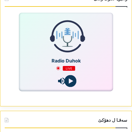
Radio Duhok
LIVE
سەقـا ل دھۆکێ