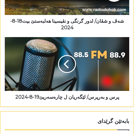
شەڤ و شڤان/ لدور گرنگی و نڤیسینا ھەلبەستێ بیت18-8-
2024
پرس و بەرپرس/ لێگەریان ل چارەسەریێ19-8-2024
بابەتێن گرێدای