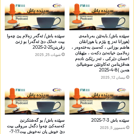
سپێدە باش/ بابەتێن بەرنامەی
سپێدە باش/ ئەگەر زەلام یێ چەوا
(ھوزانا ئەز چ بێژم یا ھوزانڤان
بیت خەلک دێ ئەگەرا بو ژنێ
ھاشم بوزانی ، کەسێ بەختەوەر ،
زڤرینن25-2-2025
زەلامێ خیانەتێ دکەت ، مێھڤان
شوبات 25, 2025
احسان دێرکی ، ئەز رێکێ نادەم
ھەڤژینامن ئەکاونتێن سوشیالێ
ھەبن )8-4-2025
نیسان 12, 2025
سپێدە باش 3-7-2025
سپێدە باش/ بو گەشتکرنێ
کەسەکێ چەوا دگەل مروڤی بیت
تەممووز 5, 2025
دێ خوش یان نەخوش بیت17-7-