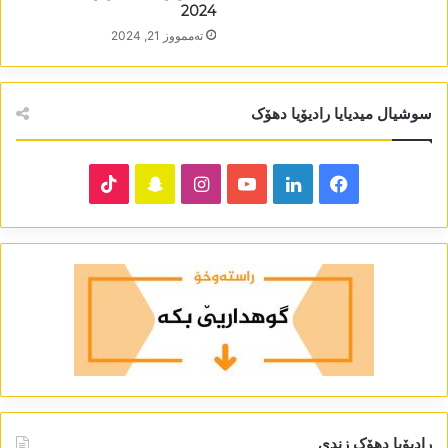
2024
تەممووز 21, 2024
سوشیال میدیایا رادیۆیا دھۆک
TikTok
Snapchat
Instagram
YouTube
LinkedIn
Facebook
رادیۆیا دھۆک زندی