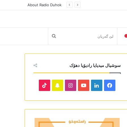
About Radio Duhok
لێ
گەریان
سوشیال میدیایا رادیۆیا دھۆک
TikTok
Snapchat
Instagram
YouTube
LinkedIn
Facebook