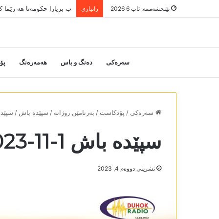
ب بریارا حکومەتا ھە رێما 
پێنجشەممە, ئاب 6 2026
زانیاری
سەرەکی
دەنگ و باس
هەمەرەنگ
پۆ
سەرەکی
/
پۆدکاست
/
بەرنامێن روژانە
/
سپێدە باش
/
سپێدە با
سپێدە باش 1-11-2023
تشرینی دووه‌م 4, 2023