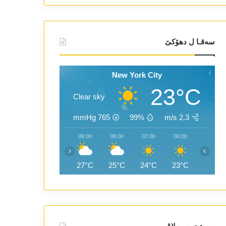
سەقـا ل دھۆکێ
New York City
23°C
Clear sky
mmHg
765
99%
2.3 m/s
11:00
10:00
09:00
08:00
07:00
06:00
‹
›
29°C
28°C
27°C
25°C
24°C
23°C