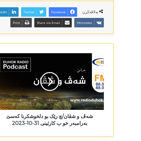
بەلاڤەکرن
kedIn
Twitter
Facebook
Print
Share via Email
VKontakte
شەڤ و شڤان/چ رێک بو دلخوشکرنا کەسێ
بەرامبەر خو ب کارئینی 31-10-2023