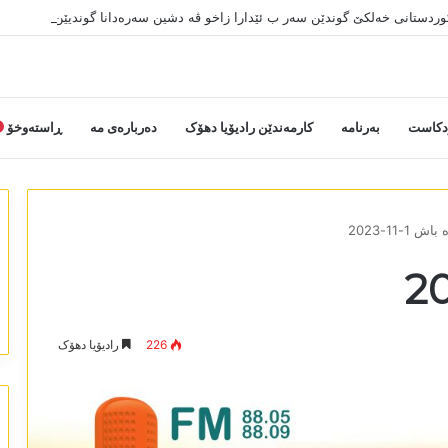
کوردستانی خەلکێ گوندێن سەر ب ئێدارا زاخو ڤە دشین سەرەدانا گوندیێن خو بکەن
دکاست
بەرنامە
کارمەندێن رادیۆیا دھۆک
دەربارەی مە
ڕاستەوخۆ
ش 1-11-2023
226
رادیۆیا دھۆک