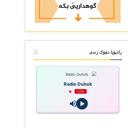
رادیۆیا دھۆک زندی
Radio Duhok
LIVE