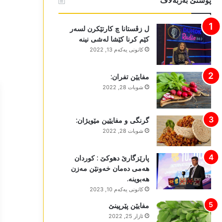
پوستێ بەربەلاڤ
ل زڤستانا چ کارتێکرن لسەر
کێم کرنا کێشا لەشی نینە
كانونی یه‌كه‌م 13, 2022
مفایێن تفران:
شوبات 28, 2022
گرنگی و مفایێین مێویژان:
شوبات 28, 2022
پارێزگارێ دھوکێ : کوردان
ھەمی دەمان خەونێن مەزن
ھەبوینە.
كانونی یه‌كه‌م 10, 2023
مفایێن پێرپینێ
ئازار 25, 2022