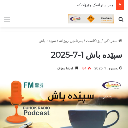
ھەر سترانەک چێرۆکەکە
لێ
لیس
گەریان
سەرەکی
/
پۆدکاست
/
بەرنامێن روژانە
/
سپێدە باش
سپێدە باش 1-7-2025
تەممووز 1, 2025
84
رادیۆیا دھۆک