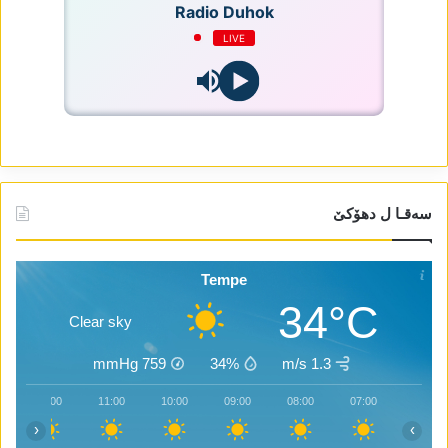
Radio Duhok
LIVE
سەقـا ل دھۆکێ
Tempe
34°C
Clear sky
mmHg
759
34%
1.3 m/s
12:00
11:00
10:00
09:00
08:00
07:00
‹
›