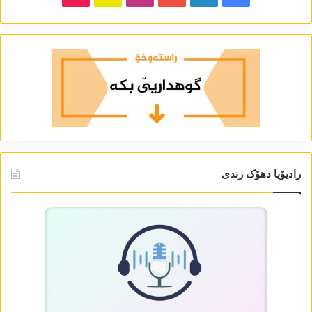
رادیۆیا دھۆک زندی