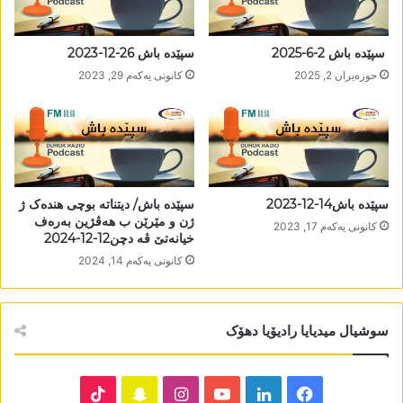
سپێدە باش 2-6-2025
سپێدە باش 26-12-2023
حوزه‌یران 2, 2025
كانونی یه‌كه‌م 29, 2023
سپێدە باش14-12-2023
سپێدە باش/ دیتناتە بوچی ھندەک ژ
ژن و مێرێن ب ھەڤژین بەرەف
كانونی یه‌كه‌م 17, 2023
خیانەتێ ڤە دچن12-12-2024
كانونی یه‌كه‌م 14, 2024
سوشیال میدیایا رادیۆیا دھۆک
TikTok
Snapchat
Instagram
YouTube
LinkedIn
Facebook