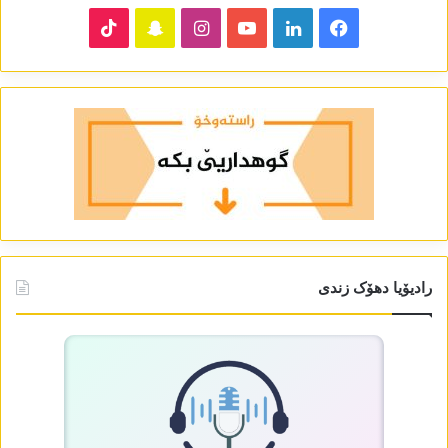
TikTok
Snapchat
Instagram
YouTube
LinkedIn
Facebook
رادیۆیا دھۆک زندی