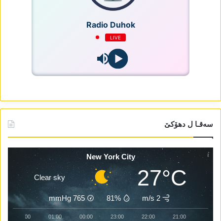
Radio Duhok
LIVE
سەقـا ل دھۆکێ
New York City
27°C
Clear sky
mmHg
765
81%
2 m/s
02:00
01:00
00:00
23:00
22:00
21:00