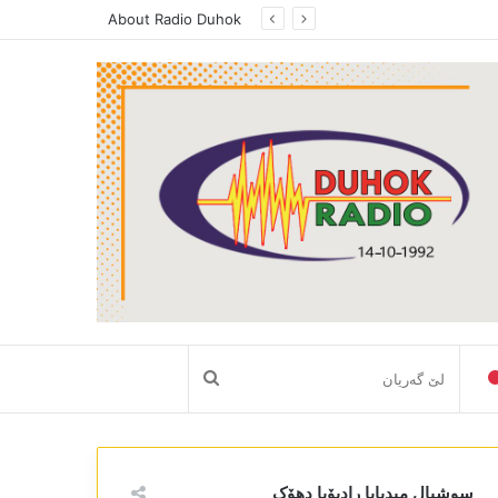
About Radio Duhok
لێ
گەریان
سوشیال میدیایا رادیۆیا دھۆک