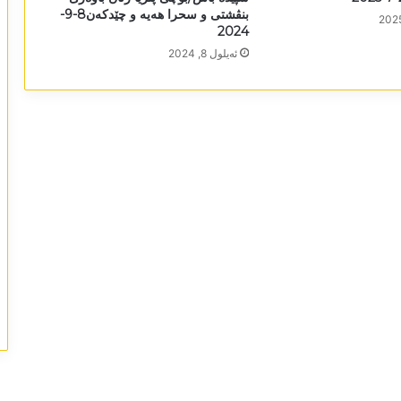
بنڤشتی و سحرا ھەیە و چێدکەن8-9-
2024
ئه‌یلول 8, 2024