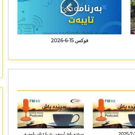
فوکس 15-6-2026
سپێدە باش/بوچی پتریا ژنان باوەری