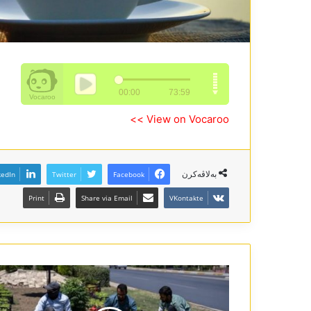
View on Vocaroo >>
بەلاڤەکرن
kedIn
Twitter
Facebook
Print
Share via Email
VKontakte