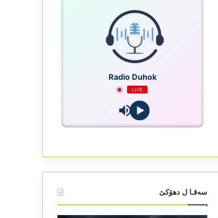
Radio Duhok
LIVE
سەقـا ل دھۆکێ