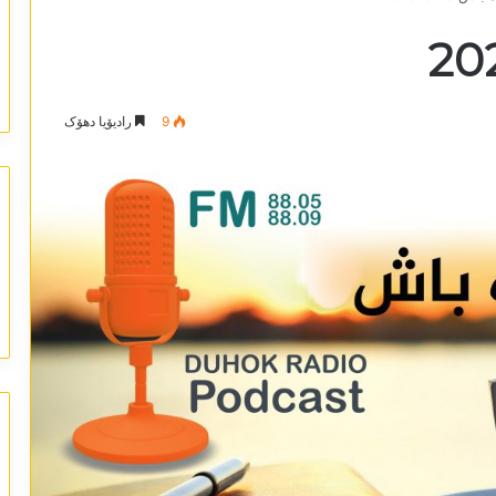
9
رادیۆیا دھۆک