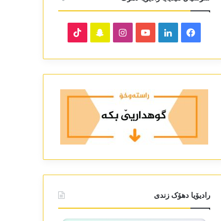
TikTok
Snapchat
Instagram
YouTube
LinkedIn
Facebook
رادیۆیا دھۆک زندی