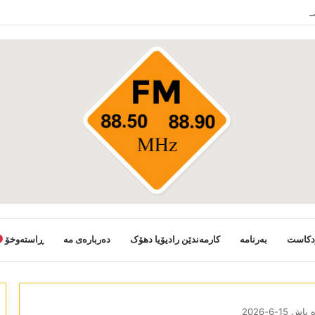
ستانی خەلکێ گوندێن سەر ب ئێدارا زاخو ڤە دشین سەرەدانا گوندیێن خو بکەن
دکاست
بەرنامە
کارمەندێن رادیۆیا دھۆک
دەربارەی مە
ڕاستەوخۆ
ش 15-6-2026