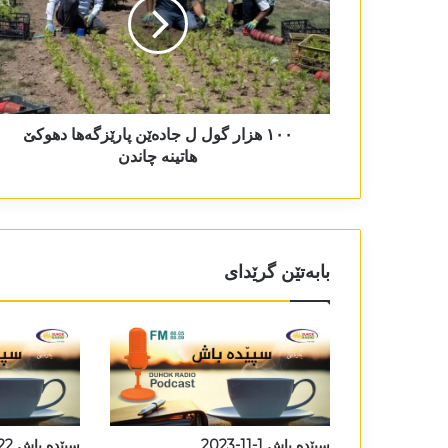
١٠٠ ھزار گول ل جادەێن پارێزگەھا دھوکێ
ھاتینە چاندن
بابەتێن گرێدای
سپێدە باش 1-11-2023
سپێدە باش 22-7-2025