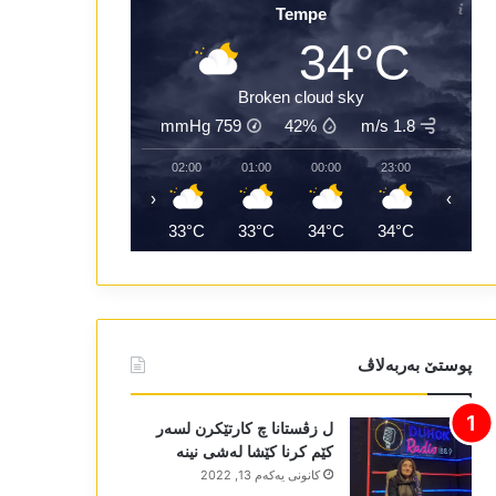
Tempe
34°C
Broken cloud sky
mmHg
759
42%
1.8 m/s
04:00
03:00
02:00
01:00
00:00
23:00
‹
›
32°C
32°C
33°C
33°C
34°C
34°C
پوستێ بەربەلاڤ
ل زڤستانا چ کارتێکرن لسەر
کێم کرنا کێشا لەشی نینە
كانونی یه‌كه‌م 13, 2022