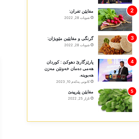
مفایێن تفران:
شوبات 28, 2022
گرنگی و مفایێین مێویژان:
شوبات 28, 2022
پارێزگارێ دھوکێ : کوردان
ھەمی دەمان خەونێن مەزن
ھەبوینە.
كانونی یه‌كه‌م 10, 2023
مفایێن پێرپینێ
ئازار 25, 2022