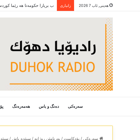
ب بریارا حکومەتا ھە رێما کورد
هەینی, ئاب 7 2026
زانیاری
سەرەکی
دەنگ و باس
هەمەرەنگ
پۆ
سەرەکی
/
پۆدکاست
/
بەرنامێن روژانە
/
سپێدە باش
/
سپێدە با