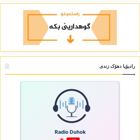
رادیۆیا دھۆک زندی
Radio Duhok
LIVE