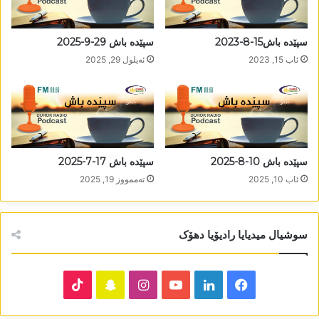
سپێدە باش15-8-2023
سپێدە باش 29-9-2025
ئاب 15, 2023
ئه‌یلول 29, 2025
سپێدە باش 10-8-2025
سپێدە باش 17-7-2025
ئاب 10, 2025
تەممووز 19, 2025
سوشیال میدیایا رادیۆیا دھۆک
TikTok
Snapchat
Instagram
YouTube
LinkedIn
Facebook