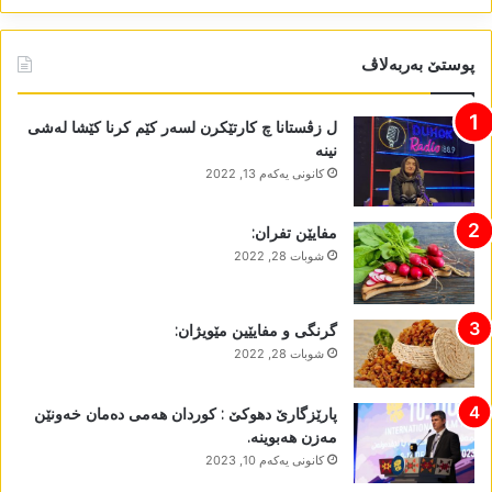
پوستێ بەربەلاڤ
ل زڤستانا چ کارتێکرن لسەر کێم کرنا کێشا لەشی
نینە
كانونی یه‌كه‌م 13, 2022
مفایێن تفران:
شوبات 28, 2022
گرنگی و مفایێین مێویژان:
شوبات 28, 2022
پارێزگارێ دھوکێ : کوردان ھەمی دەمان خەونێن
مەزن ھەبوینە.
كانونی یه‌كه‌م 10, 2023