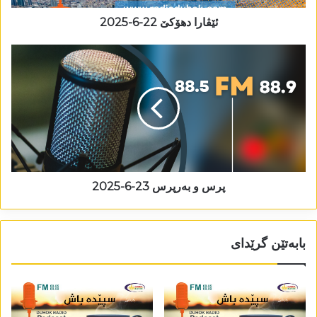
ئێڤارا دھۆکێ 22-6-2025
پرس و بەرپرس 23-6-2025
بابەتێن گرێدای