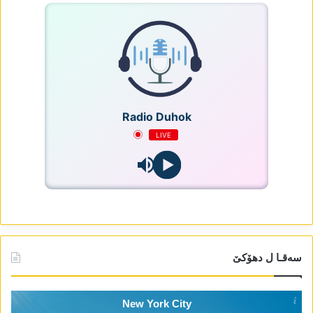
Radio Duhok
LIVE
سەقـا ل دھۆکێ
New York City