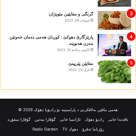
گرنگی و مفایێین مێویژان:
شوبات 28, 2022
پارێزگارێ دھوکێ : کوردان ھەمی دەمان خەونێن
مەزن ھەبوینە.
كانونی یه‌كه‌م 10, 2023
مفایێن پێرپینێ
ئازار 25, 2022
ھەمی مافێن بەلاڤکرنێ د پاراستینە بۆ رادیۆیا دھۆک 2026 ©
ناڤه‌ندا خانی
رادیۆ دهۆك
ئاژانسا خانی
گۆڤارا مەتین
گۆڤارا سڤۆرە
رۆژناما ئەڤرۆ
دهوك TV
Radio Garden