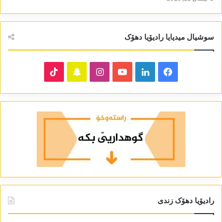
سوشیال میدیایا رادیۆیا دھۆک
TikTok
Snapchat
Instagram
YouTube
LinkedIn
Facebook
رادیۆیا دھۆک زندی