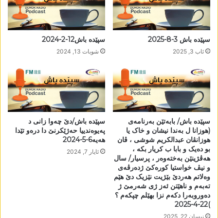
سپێدە باش 3-8-2025
سپێدە باش12-2-2024
ئاب 3, 2025
شوبات 13, 2024
سپێدە باش/ بابەتێن بەرنامەی
سپێدە باش/دێ چەوا زانی د
(ھوزانا ل بەندا نیشان و خاک یا
پەیوەندییا حەژێکرنێ دا درەو تێدا
ھوزانڤان عبدالکریم شوشی ، ڤان
ھەیە6-5-2024
بو دەیک و بابا ب کریار بکە ،
ئایار 7, 2024
ھەڤژینێن بەختەوەر ، پرسیار/ سال
و نیڤ خواستیا کورەکێ ژدەرڤەی
وەلاتم ھەردێ بێژیت نێزیک دێ ھێم
تەبەم و ناھێتن ئەز ژی شەرمێ ژ
دەوروبەرا دکەم نزا بھێلم چپکەم ؟
)22-4-2025
نیسان 22, 2025