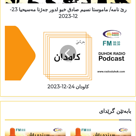
رێ نامە/ ماموستا نسیم صادق خبو لدور جەژنا مەسیحیا 23-
12-2023
کاودان 24-12-2023
بابەتێن گرێدای