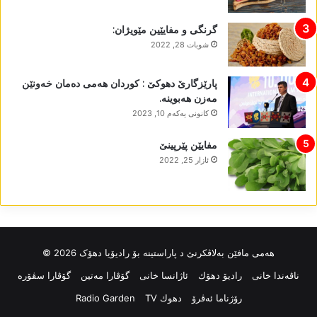
گرنگی و مفایێین مێویژان:
شوبات 28, 2022
پارێزگارێ دھوکێ : کوردان ھەمی دەمان خەونێن
مەزن ھەبوینە.
كانونی یه‌كه‌م 10, 2023
مفایێن پێرپینێ
ئازار 25, 2022
ھەمی مافێن بەلاڤکرنێ د پاراستینە بۆ رادیۆیا دھۆک 2026 ©
ناڤه‌ندا خانی
رادیۆ دهۆك
ئاژانسا خانی
گۆڤارا مەتین
گۆڤارا سڤۆرە
رۆژناما ئەڤرۆ
دهوك TV
Radio Garden