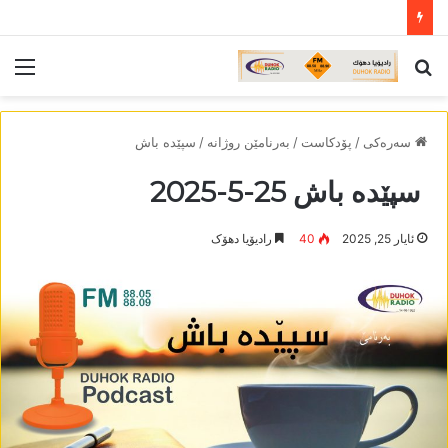
لێ
لیس
گەریان
سەرەکی
/
پۆدکاست
/
بەرنامێن روژانە
/
سپێدە باش
سپێدە باش 25-5-2025
ئایار 25, 2025
40
رادیۆیا دھۆک