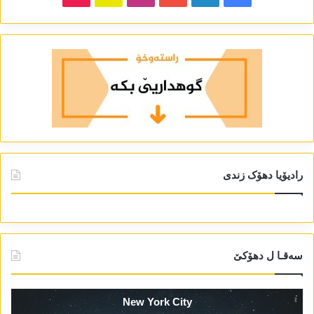
رادیۆیا دھۆک زندی
سەقـا ل دھۆکێ
New York City