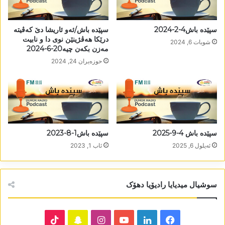
سپێدە باش4-2-2024
سپێدە باش/ئەو ئاریشا دێ کەڤیتە
درێکا ھەڤژینێن نوی دا و نابیت
شوبات 6, 2024
مەزن بکەن چیە20-6-2024
حوزه‌یران 24, 2024
سپێدە باش 4-9-2025
سپێدە باش1-8-2023
ئه‌یلول 6, 2025
ئاب 1, 2023
سوشیال میدیایا رادیۆیا دھۆک
TikTok
Snapchat
Instagram
YouTube
LinkedIn
Facebook