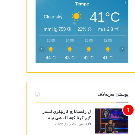
Tempe
41°C
Clear sky
mmHg
759
22%
2.3 m/s
17:00
16:00
15:00
14:00
13:00
12:00
‹
›
44°C
44°C
44°C
43°C
42°C
41°C
پوستێ بەربەلاڤ
ل زڤستانا چ کارتێکرن لسەر
کێم کرنا کێشا لەشی نینە
كانونی یه‌كه‌م 13, 2022