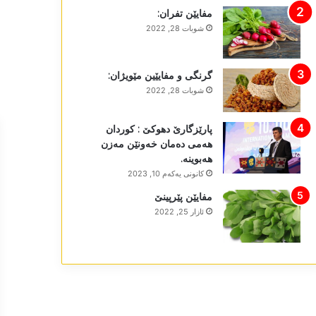
مفایێن تفران:
شوبات 28, 2022
گرنگی و مفایێین مێویژان:
شوبات 28, 2022
پارێزگارێ دھوکێ : کوردان
ھەمی دەمان خەونێن مەزن
ھەبوینە.
كانونی یه‌كه‌م 10, 2023
مفایێن پێرپینێ
ئازار 25, 2022