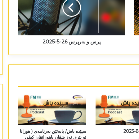
پرس و بەرپرس 26-5-2025
سپێدە باش/ بابەتێن بەرنامەی ( ھوزانا
تو بێری ئەز شڤان یاھوزانڤان کیڤی