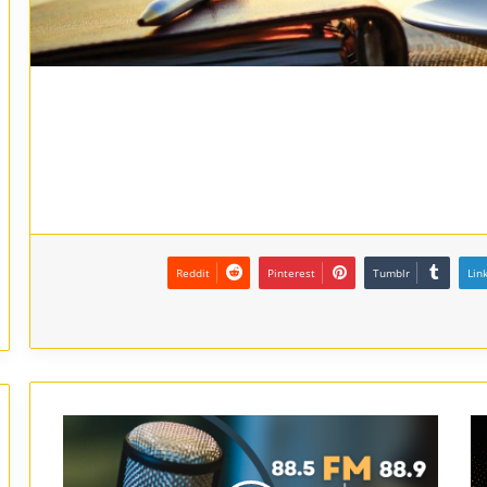
Reddit
Pinterest
Tumblr
Lin