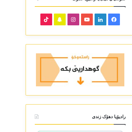
TikTok
Snapchat
Instagram
YouTube
LinkedIn
Facebook
رادیۆیا دھۆک زندی