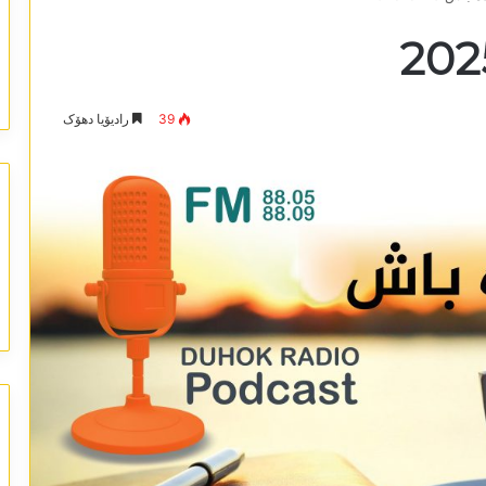
39
رادیۆیا دھۆک