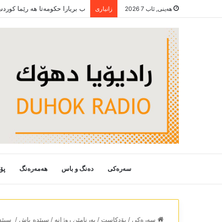
ب بریارا حکومەتا ھە رێما کورد
هەینی, ئاب 7 2026
زانیاری
سەرەکی
دەنگ و باس
هەمەرەنگ
پۆ
سەرەکی
/
پۆدکاست
/
بەرنامێن روژانە
/
سپێدە باش
/
سپێدە با