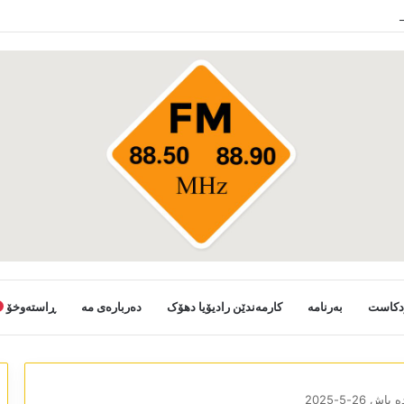
ستانی خەلکێ گوندێن سەر ب ئێدارا زاخو ڤە دشین سەرەدانا گوندیێن خو بکەن
دکاست
بەرنامە
کارمەندێن رادیۆیا دھۆک
دەربارەی مە
ڕاستەوخۆ
ش 26-5-2025