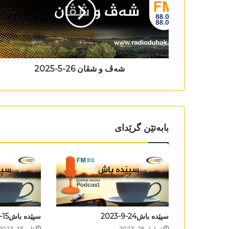
شەڤ و شڤان 26-5-2025
بابەتێن گرێدای
سپێدە باش24-9-2023
سپێدە باش15-8-2023
ئه‌یلول 25, 2023
ئاب 15, 2023