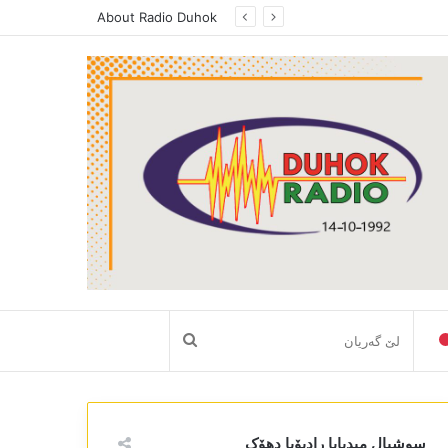
About Radio Duhok
لێ
گەریان
سوشیال میدیایا رادیۆیا دھۆک