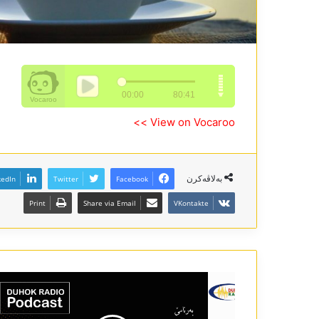
View on Vocaroo >>
بەلاڤەکرن
kedIn
Twitter
Facebook
Print
Share via Email
VKontakte