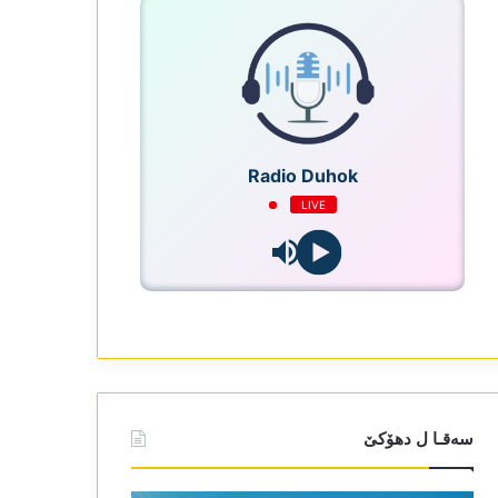
Radio Duhok
LIVE
سەقـا ل دھۆکێ