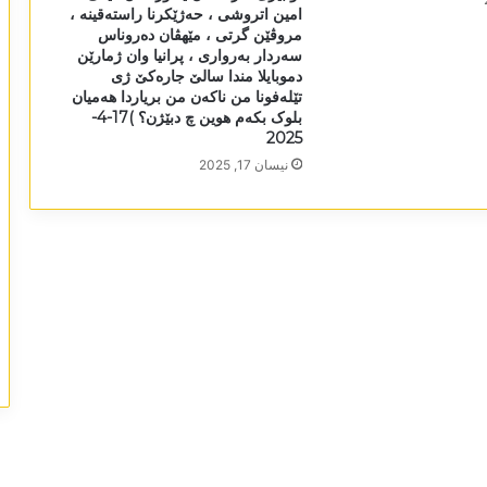
امین اتروشی ، حەژێکرنا راستەقینە ،
مروڤێن گرتی ، مێھڤان دەروناس
سەردار بەرواری ، پرانیا وان ژمارێن
دموبایلا مندا سالێ جارەکێ ژی
تێلەفونا من ناکەن من بریاردا ھەمیان
بلوک بکەم ھوین چ دبێژن؟ )17-4-
2025
نیسان 17, 2025