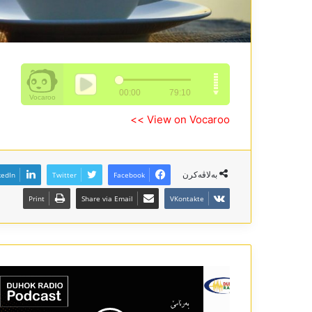
View on Vocaroo >>
بەلاڤەکرن
kedIn
Twitter
Facebook
Print
Share via Email
VKontakte