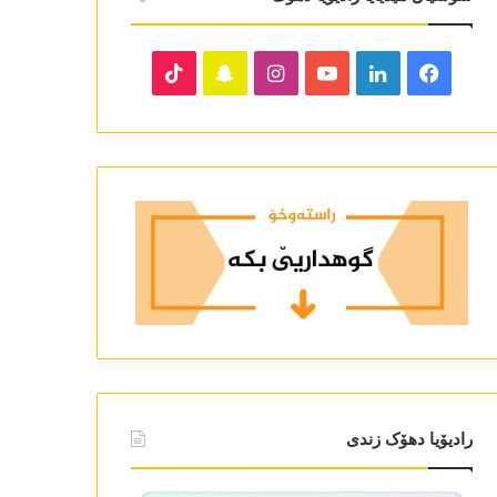
TikTok
Snapchat
Instagram
YouTube
LinkedIn
Facebook
رادیۆیا دھۆک زندی