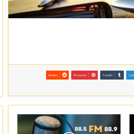
Reddit
Pinterest
Tumblr
Lin