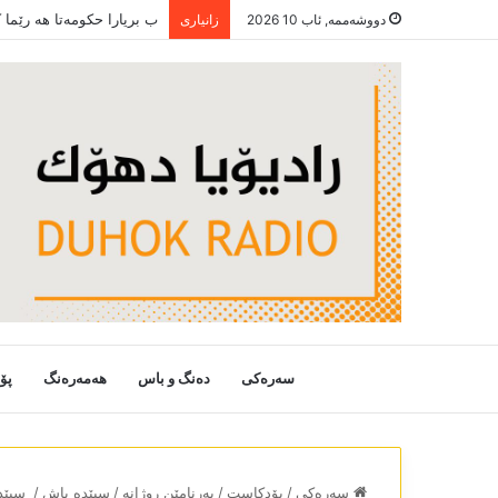
ب بریارا حکومەتا ھە رێما
دووشەممە, ئاب 10 2026
زانیاری
سەرەکی
دەنگ و باس
هەمەرەنگ
پۆ
سەرەکی
/
پۆدکاست
/
بەرنامێن روژانە
/
سپێدە باش
/
سپێدە با