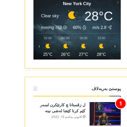
New York City
28°C
Clear sky
mmHg
762
60%
2.8 m/s
04:00
03:00
02:00
01:00
00:00
23:00
‹
›
24°C
25°C
25°C
26°C
27°C
28°C
پوستێ بەربەلاڤ
ل زڤستانا چ کارتێکرن لسەر
کێم کرنا کێشا لەشی نینە
كانونی یه‌كه‌م 13, 2022