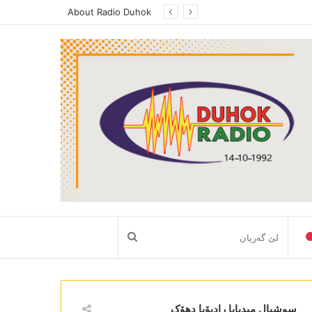
About Radio Duhok
لێ
گەریان
سوشیال میدیایا رادیۆیا دھۆک