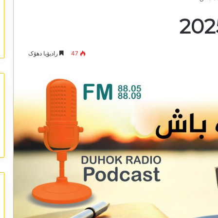
47
رادیۆیا دھۆک