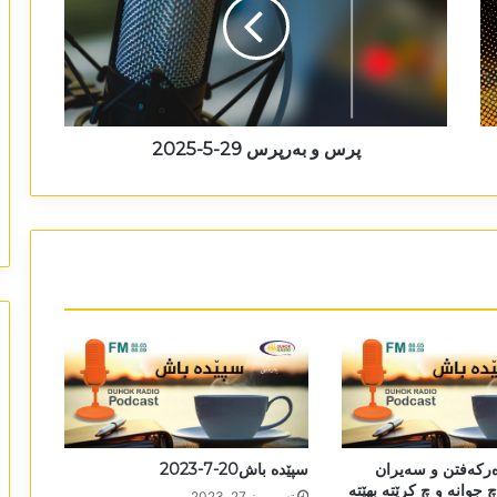
پرس و بەرپرس 29-5-2025
ەرکەفتن و سەیران
سپێدە باش20-7-2023
جوانە و چ کرێتە بھێتە
تەممووز 27, 2023