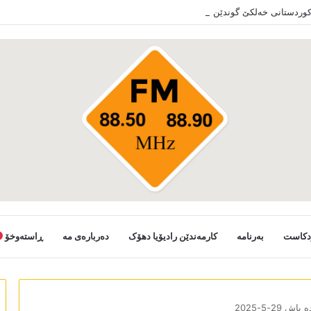
 کوردستانی خەلکێ گوندێن سەر ب ئێدارا زاخو ڤە دشین سەرەدانا گوندیێن خو بکەن
دکاست
بەرنامە
کارمەندێن رادیۆیا دھۆک
دەربارەی مە
ڕاستەوخۆ
ش 29-5-2025