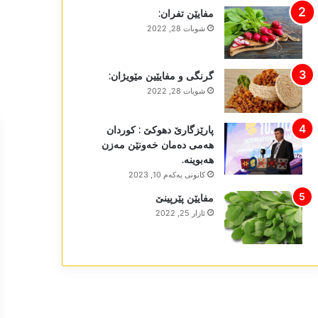
مفایێن تفران:
شوبات 28, 2022
گرنگی و مفایێین مێویژان:
شوبات 28, 2022
پارێزگارێ دھوکێ : کوردان
ھەمی دەمان خەونێن مەزن
ھەبوینە.
كانونی یه‌كه‌م 10, 2023
مفایێن پێرپینێ
ئازار 25, 2022