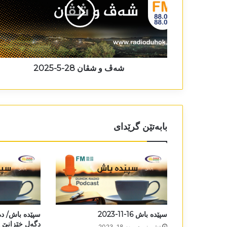
شەڤ و شڤان 28-5-2025
بابەتێن گرێدای
سپێدە باش 16-11-2023
سپێدە باش/ د
دگەل خێزانێ چ 
تشرینی دووه‌م 18, 2023