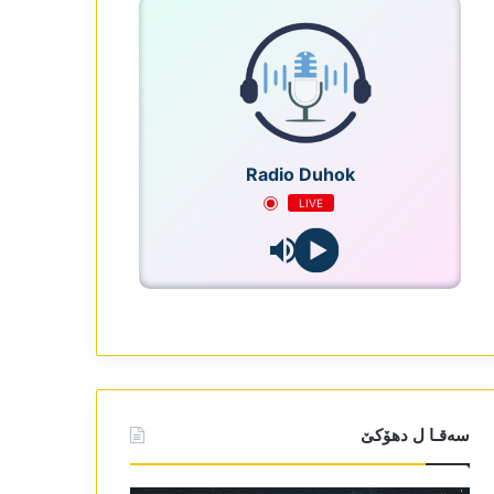
Radio Duhok
LIVE
سەقـا ل دھۆکێ